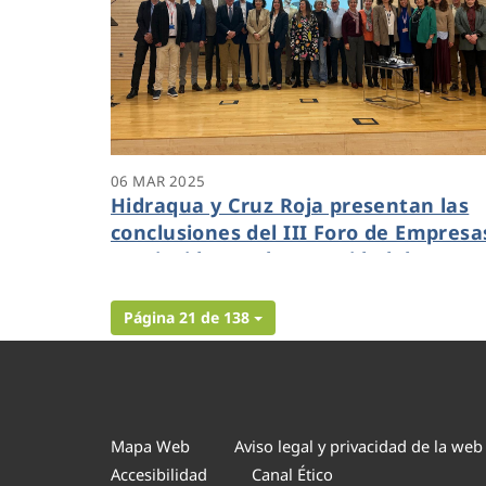
06 MAR 2025
Hidraqua y Cruz Roja presentan las
conclusiones del III Foro de Empresa
que inciden en la necesidad de
reforzar la colaboración entre el
sector público y privado
Página 21 de 138
Mapa Web
Aviso legal y privacidad de la web
Accesibilidad
Canal Ético