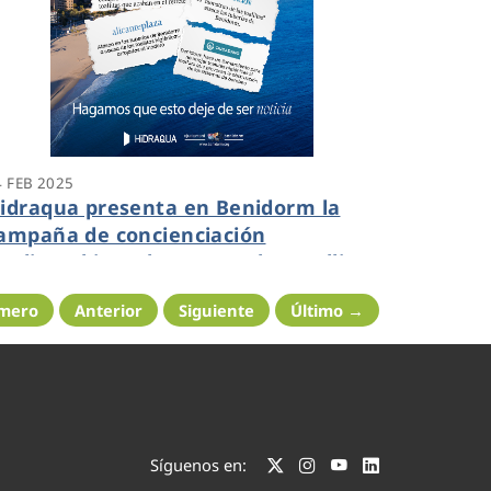
4 FEB 2025
idraqua presenta en Benidorm la
ampaña de concienciación
edioambiental “Haz que las toallitas
ejen de ser noticia”
imero
Anterior
Siguiente
Último →
Síguenos en: