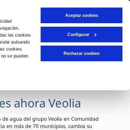
lidad
Ayuda
Contáctanos
Aceptar cookies
icidad
Área de clientes
avegación.
Configurar
das las cookies
anular pulsando
OS
INCIDENCIAS
las cookies
s
Comunica anomalías o posibles
Rechazar cookies
o no se pueden
fraudes
l
lio
Reclamaciones
es
es ahora Veolia
a de agua del grupo Veolia en Comunidad
cia en más de 70 municipios, cambia su