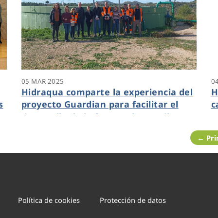
05 MAR 2025
0
Hidraqua comparte la experiencia del
H
s
proyecto Guardian para facilitar el
c
desarrollo de la futura planta piloto
m
de regeneración de agua de Riba-Roja
d
← Pr
Política de cookies
Protección de datos