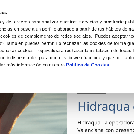
ES
VA
Actua
ies
 y de terceros para analizar nuestros servicios y mostrarte publ
Tu Servicio
Tu Agua
Conócenos
encias en base a un perfil elaborado a partir de tus hábitos de n
 cookies de complemento de redes sociales. Puedes aceptar to
s”· También puedes permitir o rechazar las cookies de forma gr
ÓN AL CLIENTE
AD
ROS COMPROMISOS
NTRATOS
COMPROMISO DE SERVICIO
CUIDADOS DEL AGUA
MODIFICACIÓN DE DAT
echazar cookies”, equivaldrá a rechazar la instalación de todas 
 de contacto
 calidad del agua
 personas
bio de titular
Carta de compromisos
Consejos de ahorro
Actualizar datos bancario
on indispensables para que el sitio web funcione y que por tant
via
el consumidor
medio ambiente
a de suministro
Customer Counsel (Defensa de
Actualizar datos de domici
tar más información en nuestra
Política de Cookies
cliente)
innovacion y digitalización
a de suministro
Actualizar datos personal
Normativa del servicio
 obras y afectaciones
icitud de Acometida
Arbitraje y mediación
03 DIC 2025
ación de fuga interior
umentación contratación
Programa CONTIGO
ntación e impresos
Hidraqua 
VER TODAS LAS GESTIONES
Hidraqua, la operador
Valenciana con presen