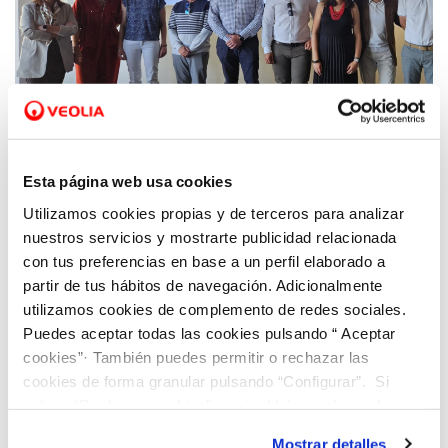
20 MAY 2025
El proyecto Life Warrior busca garantizar la
Esta página web usa cookies
calidad del agua regenerada para el riego
Utilizamos cookies propias y de terceros para analizar
de cultivos
nuestros servicios y mostrarte publicidad relacionada
con tus preferencias en base a un perfil elaborado a
partir de tus hábitos de navegación. Adicionalmente
utilizamos cookies de complemento de redes sociales.
Puedes aceptar todas las cookies pulsando “ Aceptar
cookies”· También puedes permitir o rechazar las
cookies de forma granular pulsando “Configurar”. Si
pulsas “Rechazar cookies”, equivaldrá a rechazar la
instalación de todas las cookies salvo las necesarias que
Mostrar detalles