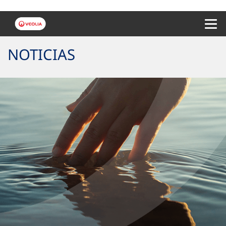
Menu 
NOTICIAS