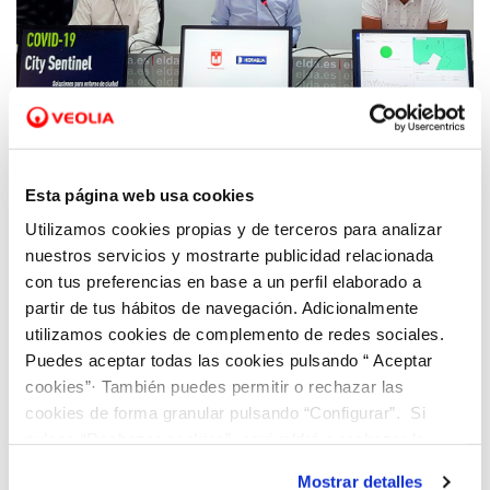
23 JUL 2020
Elda presenta la herramienta City Sentinel
Esta página web usa cookies
que permite detectar la presencia de Covid-
Utilizamos cookies propias y de terceros para analizar
19 en las aguas residuales de la ciudad
nuestros servicios y mostrarte publicidad relacionada
con tus preferencias en base a un perfil elaborado a
partir de tus hábitos de navegación. Adicionalmente
utilizamos cookies de complemento de redes sociales.
Puedes aceptar todas las cookies pulsando “ Aceptar
cookies”· También puedes permitir o rechazar las
cookies de forma granular pulsando “Configurar”. Si
pulsas “Rechazar cookies”, equivaldrá a rechazar la
instalación de todas las cookies salvo las necesarias que
Mostrar detalles