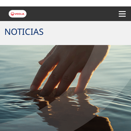
Menu 
NOTICIAS