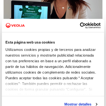
16 DIC 2020
El Pacto Social de Hidraqua por la
Esta página web usa cookies
reconstrucción verde de la Comunitat
Utilizamos cookies propias y de terceros para analizar
Valenciana, galardonado por la Comunidad
nuestros servicios y mostrarte publicidad relacionada
#PorElClima
con tus preferencias en base a un perfil elaborado a
partir de tus hábitos de navegación. Adicionalmente
utilizamos cookies de complemento de redes sociales.
Puedes aceptar todas las cookies pulsando “ Aceptar
cookies”· También puedes permitir o rechazar las
cookies de forma granular pulsando “Configurar”. Si
pulsas “Rechazar cookies”, equivaldrá a rechazar la
instalación de todas las cookies salvo las necesarias que
Mostrar detalles