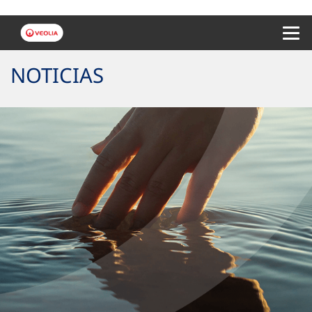
Menu 
NOTICIAS