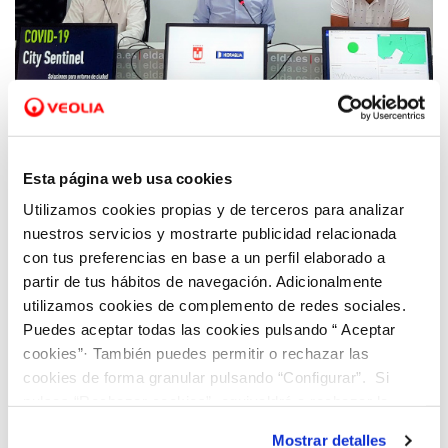
23 JUL 2020
Elda presenta la herramienta City Sentinel
Esta página web usa cookies
que permite detectar la presencia de Covid-
Utilizamos cookies propias y de terceros para analizar
19 en las aguas residuales de la ciudad
nuestros servicios y mostrarte publicidad relacionada
con tus preferencias en base a un perfil elaborado a
partir de tus hábitos de navegación. Adicionalmente
utilizamos cookies de complemento de redes sociales.
Puedes aceptar todas las cookies pulsando “ Aceptar
cookies”· También puedes permitir o rechazar las
cookies de forma granular pulsando “Configurar”. Si
pulsas “Rechazar cookies”, equivaldrá a rechazar la
instalación de todas las cookies salvo las necesarias que
Mostrar detalles