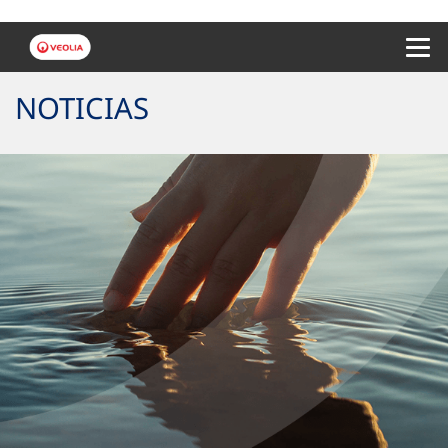
Menu 
NOTICIAS