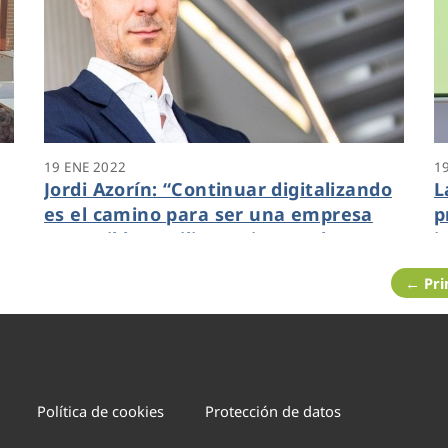
19 ENE 2022
1
Jordi Azorín: “Continuar digitalizando
L
es el camino para ser una empresa
p
sostenible, resiliente, innovadora y
i
comprometida con la sociedad”
y
← Pr
Política de cookies
Protección de datos