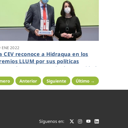
9 ENE 2022
a CEV reconoce a Hidraqua en los
remios LLUM por sus políticas
nnovadoras en materia de Seguridad
 Salud Laboral
imero
Anterior
Siguiente
Último →
Síguenos en: