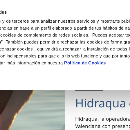
ES
VA
Actua
ies
 y de terceros para analizar nuestros servicios y mostrarte publ
Tu Servicio
Tu Agua
Conócenos
encias en base a un perfil elaborado a partir de tus hábitos de n
 cookies de complemento de redes sociales. Puedes aceptar to
s”· También puedes permitir o rechazar las cookies de forma gr
ÓN AL CLIENTE
AD
ROS COMPROMISOS
NTRATOS
COMPROMISO DE SERVICIO
CUIDADOS DEL AGUA
MODIFICACIÓN DE DAT
echazar cookies”, equivaldrá a rechazar la instalación de todas 
 de contacto
 calidad del agua
 personas
bio de titular
Carta de compromisos
Consejos de ahorro
Actualizar datos bancario
on indispensables para que el sitio web funcione y que por tant
via
el consumidor
medio ambiente
a de suministro
Customer Counsel (Defensa de
Actualizar datos de domici
tar más información en nuestra
Política de Cookies
cliente)
innovacion y digitalización
a de suministro
Actualizar datos personal
Normativa del servicio
 obras y afectaciones
icitud de Acometida
Arbitraje y mediación
03 DIC 2025
ación de fuga interior
umentación contratación
Programa CONTIGO
ntación e impresos
Hidraqua 
VER TODAS LAS GESTIONES
Hidraqua, la operador
Valenciana con presen