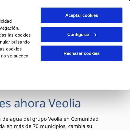
lidad
Ayuda
Contáctanos
Aceptar cookies
icidad
Área de clientes
avegación.
Configurar
das las cookies
anular pulsando
OS
INCIDENCIAS
las cookies
s
Comunica anomalías o posibles
Rechazar cookies
o no se pueden
fraudes
l
lio
Reclamaciones
es
es ahora Veolia
a de agua del grupo Veolia en Comunidad
cia en más de 70 municipios, cambia su