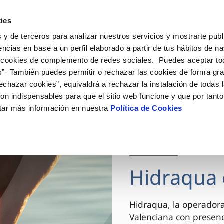
ES
VA
Actua
ies
 y de terceros para analizar nuestros servicios y mostrarte publ
Tu Servicio
Tu Agua
Conócenos
encias en base a un perfil elaborado a partir de tus hábitos de n
 cookies de complemento de redes sociales. Puedes aceptar to
s”· También puedes permitir o rechazar las cookies de forma gr
ÓN AL CLIENTE
AD
ROS COMPROMISOS
NTRATOS
COMPROMISO DE SERVICIO
CUIDADOS DEL AGUA
MODIFICACIÓN DE DAT
echazar cookies”, equivaldrá a rechazar la instalación de todas 
 de contacto
 calidad del agua
 personas
bio de titular
Carta de compromisos
Consejos de ahorro
Actualizar datos bancario
on indispensables para que el sitio web funcione y que por tant
via
el consumidor
medio ambiente
a de suministro
Customer Counsel (Defensa de
Actualizar datos de domici
tar más información en nuestra
Política de Cookies
cliente)
innovacion y digitalización
a de suministro
Actualizar datos personal
Normativa del servicio
 obras y afectaciones
icitud de Acometida
Arbitraje y mediación
03 DIC 2025
ación de fuga interior
umentación contratación
Programa CONTIGO
ntación e impresos
Hidraqua 
VER TODAS LAS GESTIONES
Hidraqua, la operador
Valenciana con presen