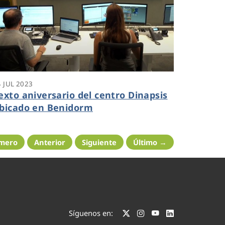
4 JUL 2023
exto aniversario del centro Dinapsis
bicado en Benidorm
imero
Anterior
Siguiente
Último →
Síguenos en: