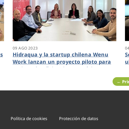
09 AGO 2023
0
as
Hidraqua y la startup chilena Wenu
S
Work lanzan un proyecto piloto para
u
mejorar la eficiencia energética en
plantas potabilizadoras valencianas
← Pr
Política de cookies
Protección de datos