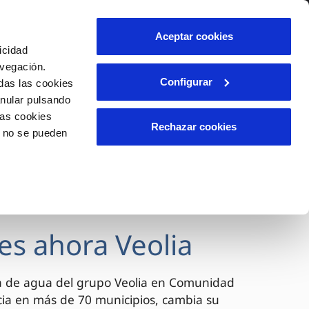
lidad
Ayuda
Contáctanos
Aceptar cookies
icidad
Área de clientes
avegación.
Configurar
das las cookies
anular pulsando
OS
INCIDENCIAS
las cookies
s
Comunica anomalías o posibles
Rechazar cookies
o no se pueden
fraudes
l
lio
Reclamaciones
es
es ahora Veolia
a de agua del grupo Veolia en Comunidad
cia en más de 70 municipios, cambia su