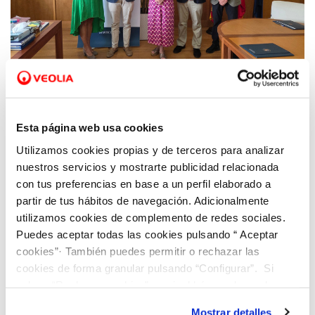
23 JUL 2026
La Universidad de Alicante y Veolia en la
Esta página web usa cookies
Comunitat Valenciana renuevan su
Utilizamos cookies propias y de terceros para analizar
convenio destinado a impulsar la
nuestros servicios y mostrarte publicidad relacionada
accesibilidad de la programación cultural
con tus preferencias en base a un perfil elaborado a
universitaria
partir de tus hábitos de navegación. Adicionalmente
utilizamos cookies de complemento de redes sociales.
Puedes aceptar todas las cookies pulsando “ Aceptar
cookies”· También puedes permitir o rechazar las
cookies de forma granular pulsando “Configurar”. Si
pulsas “Rechazar cookies”, equivaldrá a rechazar la
instalación de todas las cookies salvo las necesarias que
Mostrar detalles