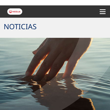
Menu 
NOTICIAS