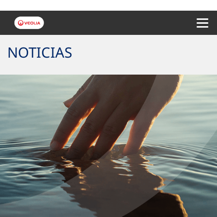
Menu 
NOTICIAS