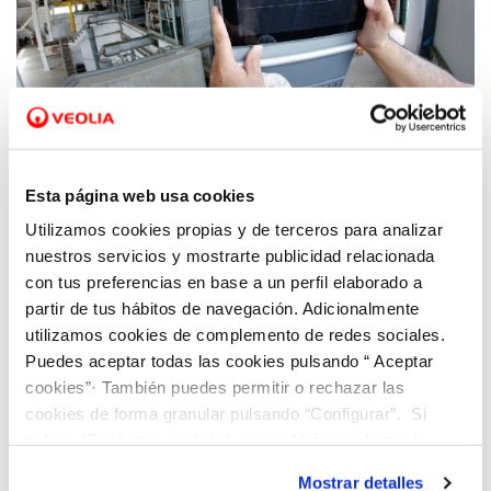
18 MAY 2021
Sergio Sánchez: “La digitalización en la
Esta página web usa cookies
depuración permite pasar de un control
Utilizamos cookies propias y de terceros para analizar
manual a sistemas que se autorregulan
nuestros servicios y mostrarte publicidad relacionada
para ser más sostenibles”
con tus preferencias en base a un perfil elaborado a
partir de tus hábitos de navegación. Adicionalmente
utilizamos cookies de complemento de redes sociales.
Puedes aceptar todas las cookies pulsando “ Aceptar
cookies”· También puedes permitir o rechazar las
cookies de forma granular pulsando “Configurar”. Si
pulsas “Rechazar cookies”, equivaldrá a rechazar la
instalación de todas las cookies salvo las necesarias que
Mostrar detalles