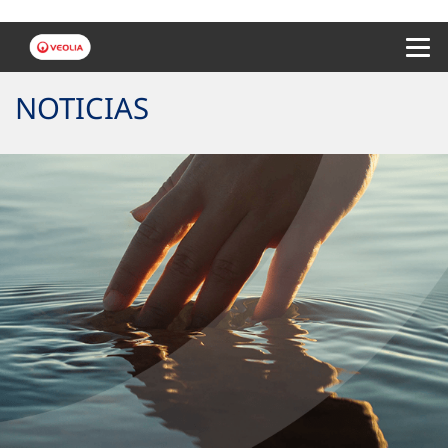
Menu 
NOTICIAS