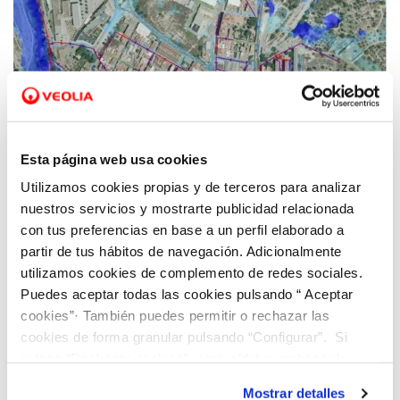
25 AGO 2021
Ana González: “Los modelos matemáticos
Esta página web usa cookies
permiten predecir cualquier situación de
Utilizamos cookies propias y de terceros para analizar
crisis y actuar de forma anticipada para
nuestros servicios y mostrarte publicidad relacionada
evitarla”
con tus preferencias en base a un perfil elaborado a
partir de tus hábitos de navegación. Adicionalmente
utilizamos cookies de complemento de redes sociales.
Puedes aceptar todas las cookies pulsando “ Aceptar
cookies”· También puedes permitir o rechazar las
cookies de forma granular pulsando “Configurar”. Si
pulsas “Rechazar cookies”, equivaldrá a rechazar la
instalación de todas las cookies salvo las necesarias que
Mostrar detalles