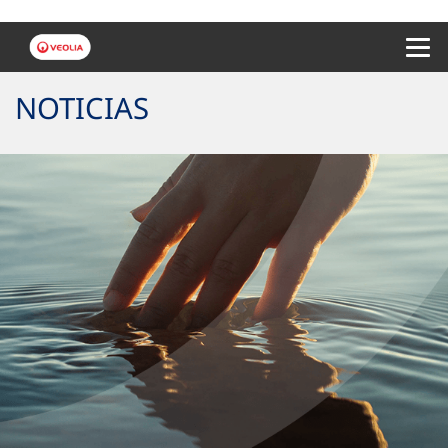
Menu 
NOTICIAS