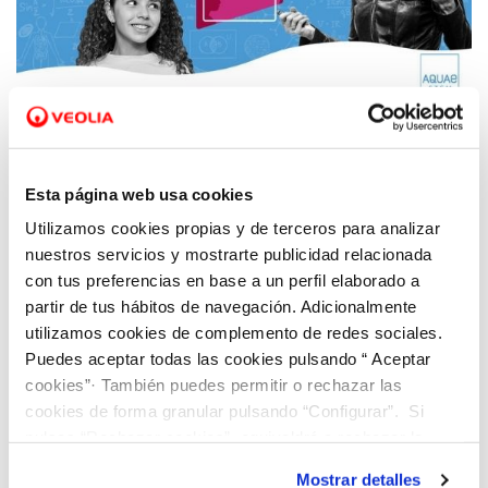
08 NOV 2021
El programa Aquae STEM, promovido por
Esta página web usa cookies
Hidraqua, reanuda su ciclo de webinars
Utilizamos cookies propias y de terceros para analizar
científicos de la mano de la alicantina Nuria
nuestros servicios y mostrarte publicidad relacionada
Oliver
con tus preferencias en base a un perfil elaborado a
partir de tus hábitos de navegación. Adicionalmente
utilizamos cookies de complemento de redes sociales.
Puedes aceptar todas las cookies pulsando “ Aceptar
cookies”· También puedes permitir o rechazar las
cookies de forma granular pulsando “Configurar”. Si
pulsas “Rechazar cookies”, equivaldrá a rechazar la
instalación de todas las cookies salvo las necesarias que
Mostrar detalles