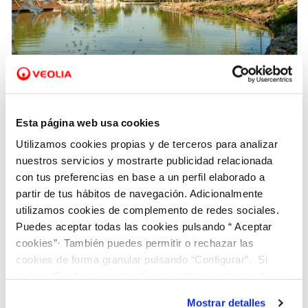
19 NOV 2021
Los municipios gestionados por Hidraqua en
Esta página web usa cookies
la Comunitat Valenciana reutilizan un 43%
Utilizamos cookies propias y de terceros para analizar
más de agua que la media española
nuestros servicios y mostrarte publicidad relacionada
con tus preferencias en base a un perfil elaborado a
partir de tus hábitos de navegación. Adicionalmente
utilizamos cookies de complemento de redes sociales.
Puedes aceptar todas las cookies pulsando “ Aceptar
cookies”· También puedes permitir o rechazar las
cookies de forma granular pulsando “Configurar”. Si
pulsas “Rechazar cookies”, equivaldrá a rechazar la
instalación de todas las cookies salvo las necesarias que
Mostrar detalles