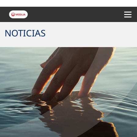
Menu 
NOTICIAS