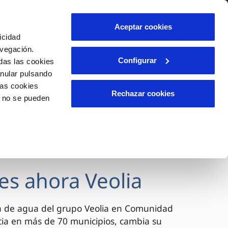
lidad
Ayuda
Contáctanos
Aceptar cookies
icidad
Área de clientes
avegación.
Configurar
das las cookies
anular pulsando
OS
INCIDENCIAS
las cookies
s
Comunica anomalías o posibles
Rechazar cookies
o no se pueden
fraudes
l
lio
Reclamaciones
es
es ahora Veolia
a de agua del grupo Veolia en Comunidad
cia en más de 70 municipios, cambia su