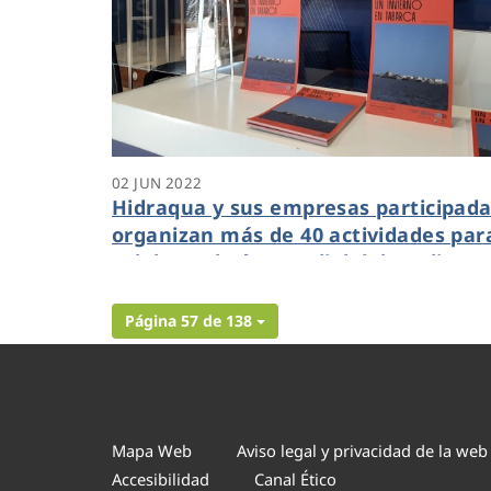
02 JUN 2022
Hidraqua y sus empresas participad
organizan más de 40 actividades par
celebrar el Día Mundial del Medio
Ambiente en la Comunitat Valencia
Página 57 de 138
Mapa Web
Aviso legal y privacidad de la web
Accesibilidad
Canal Ético