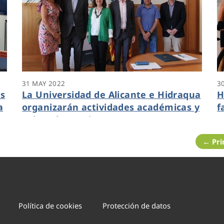
31 MAY 2022
3
as
La Universidad de Alicante e Hidraqua
H
a
organizarán actividades académicas y
f
culturales conjuntas
5
na
V
← Pr
Política de cookies
Protección de datos