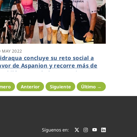
0 MAY 2022
idraqua concluye su reto social a
avor de Aspanion y recorre más de
00 kilómetros de la Comunitat
alenciana
imero
Anterior
Siguiente
Último →
Síguenos en: