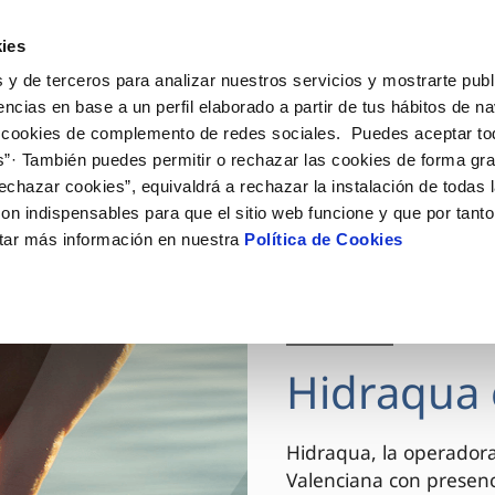
ES
VA
Actua
ies
 y de terceros para analizar nuestros servicios y mostrarte publ
Tu Servicio
Tu Agua
Conócenos
encias en base a un perfil elaborado a partir de tus hábitos de n
 cookies de complemento de redes sociales. Puedes aceptar to
s”· También puedes permitir o rechazar las cookies de forma gr
ÓN AL CLIENTE
AD
ROS COMPROMISOS
NTRATOS
COMPROMISO DE SERVICIO
CUIDADOS DEL AGUA
MODIFICACIÓN DE DAT
echazar cookies”, equivaldrá a rechazar la instalación de todas 
 de contacto
 calidad del agua
 personas
bio de titular
Carta de compromisos
Consejos de ahorro
Actualizar datos bancario
on indispensables para que el sitio web funcione y que por tant
via
el consumidor
medio ambiente
a de suministro
Customer Counsel (Defensa de
Actualizar datos de domici
tar más información en nuestra
Política de Cookies
cliente)
innovacion y digitalización
a de suministro
Actualizar datos personal
Normativa del servicio
 obras y afectaciones
icitud de Acometida
Arbitraje y mediación
03 DIC 2025
ación de fuga interior
umentación contratación
Programa CONTIGO
ntación e impresos
Hidraqua 
VER TODAS LAS GESTIONES
Hidraqua, la operador
Valenciana con presen