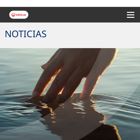
Menu 
NOTICIAS