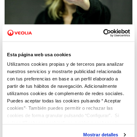
03 JUL 2023
Hidraqua y sus empresas participadas se
Esta página web usa cookies
adhieren al convenio del Ministerio de
Utilizamos cookies propias y de terceros para analizar
Igualdad contra la violencia de género
nuestros servicios y mostrarte publicidad relacionada
con tus preferencias en base a un perfil elaborado a
partir de tus hábitos de navegación. Adicionalmente
utilizamos cookies de complemento de redes sociales.
Puedes aceptar todas las cookies pulsando “ Aceptar
cookies”· También puedes permitir o rechazar las
cookies de forma granular pulsando “Configurar”. Si
pulsas “Rechazar cookies”, equivaldrá a rechazar la
instalación de todas las cookies salvo las necesarias que
Mostrar detalles