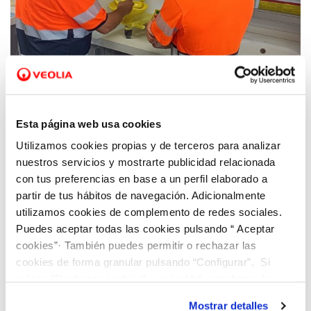
11 DIC 2023
Hidraqua impulsa oportunidades de empleo
Esta página web usa cookies
a través de la Formación Profesional Dual
Utilizamos cookies propias y de terceros para analizar
en la Comunitat Valenciana
nuestros servicios y mostrarte publicidad relacionada
con tus preferencias en base a un perfil elaborado a
partir de tus hábitos de navegación. Adicionalmente
utilizamos cookies de complemento de redes sociales.
Puedes aceptar todas las cookies pulsando “ Aceptar
cookies”· También puedes permitir o rechazar las
cookies de forma granular pulsando “Configurar”. Si
pulsas “Rechazar cookies”, equivaldrá a rechazar la
instalación de todas las cookies salvo las necesarias que
Mostrar detalles