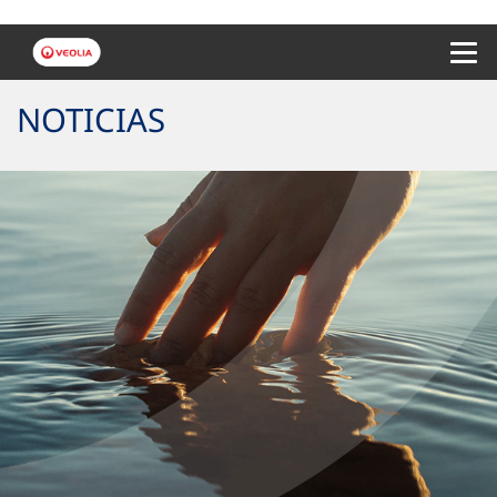
Menu 
NOTICIAS