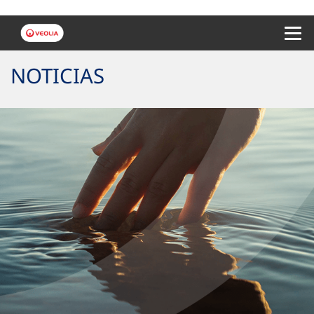
Menu 
NOTICIAS