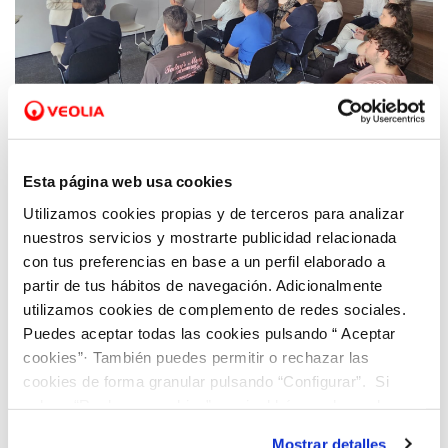
29 OCT 2025
Hidraqua presenta su Informe de
Esta página web usa cookies
Sostenibilidad en el que refleja su
Utilizamos cookies propias y de terceros para analizar
compromiso con el medio ambiente y las
nuestros servicios y mostrarte publicidad relacionada
personas
con tus preferencias en base a un perfil elaborado a
partir de tus hábitos de navegación. Adicionalmente
utilizamos cookies de complemento de redes sociales.
Puedes aceptar todas las cookies pulsando “ Aceptar
cookies”· También puedes permitir o rechazar las
cookies de forma granular pulsando “Configurar”. Si
pulsas “Rechazar cookies”, equivaldrá a rechazar la
instalación de todas las cookies salvo las necesarias que
Mostrar detalles