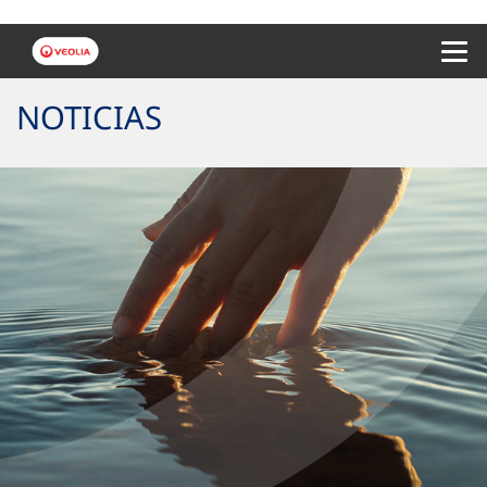
Menu 
NOTICIAS