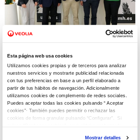
06 JUL 2022
La UMH e Hidraqua firman un convenio
Esta página web usa cookies
para la promoción de proyectos
Utilizamos cookies propias y de terceros para analizar
tecnológicos, educativos y de investigación
nuestros servicios y mostrarte publicidad relacionada
con tus preferencias en base a un perfil elaborado a
partir de tus hábitos de navegación. Adicionalmente
utilizamos cookies de complemento de redes sociales.
Puedes aceptar todas las cookies pulsando “ Aceptar
cookies”· También puedes permitir o rechazar las
cookies de forma granular pulsando “Configurar”. Si
pulsas “Rechazar cookies”, equivaldrá a rechazar la
instalación de todas las cookies salvo las necesarias que
Mostrar detalles