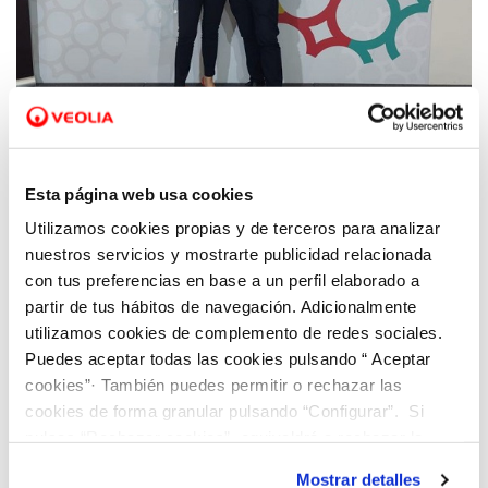
04 NOV 2022
La FEMP premia a Santa Pola por sus
Esta página web usa cookies
prácticas sostenibles en la gestión del agua
Utilizamos cookies propias y de terceros para analizar
implantadas de la mano de Hidraqua
nuestros servicios y mostrarte publicidad relacionada
con tus preferencias en base a un perfil elaborado a
partir de tus hábitos de navegación. Adicionalmente
utilizamos cookies de complemento de redes sociales.
Puedes aceptar todas las cookies pulsando “ Aceptar
cookies”· También puedes permitir o rechazar las
cookies de forma granular pulsando “Configurar”. Si
pulsas “Rechazar cookies”, equivaldrá a rechazar la
instalación de todas las cookies salvo las necesarias que
Mostrar detalles