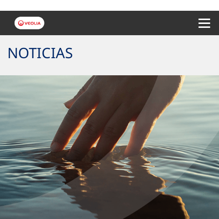
Menu 
NOTICIAS