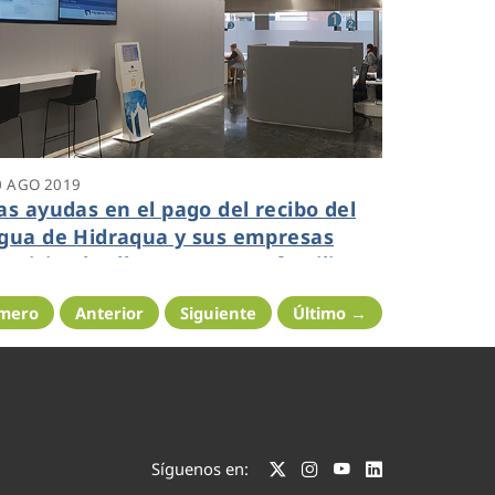
0 AGO 2019
as ayudas en el pago del recibo del
gua de Hidraqua y sus empresas
articipadas llegan a 29.500 familias
n la Comunidad Valenciana
imero
Anterior
Siguiente
Último →
Síguenos en: