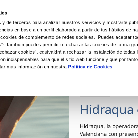
ES
VA
Actua
ies
 y de terceros para analizar nuestros servicios y mostrarte publ
Tu Servicio
Tu Agua
Conócenos
encias en base a un perfil elaborado a partir de tus hábitos de n
 cookies de complemento de redes sociales. Puedes aceptar to
s”· También puedes permitir o rechazar las cookies de forma gr
ÓN AL CLIENTE
AD
ROS COMPROMISOS
NTRATOS
COMPROMISO DE SERVICIO
CUIDADOS DEL AGUA
MODIFICACIÓN DE DAT
echazar cookies”, equivaldrá a rechazar la instalación de todas 
 de contacto
 calidad del agua
 personas
bio de titular
Carta de compromisos
Consejos de ahorro
Actualizar datos bancario
on indispensables para que el sitio web funcione y que por tant
via
el consumidor
medio ambiente
a de suministro
Customer Counsel (Defensa de
Actualizar datos de domici
tar más información en nuestra
Política de Cookies
cliente)
innovacion y digitalización
a de suministro
Actualizar datos personal
Normativa del servicio
 obras y afectaciones
icitud de Acometida
Arbitraje y mediación
03 DIC 2025
ación de fuga interior
umentación contratación
Programa CONTIGO
ntación e impresos
Hidraqua 
VER TODAS LAS GESTIONES
Hidraqua, la operador
Valenciana con presen