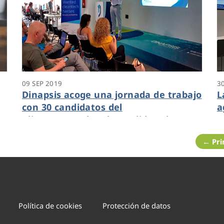
09 SEP 2019
3
Dinapsis acoge una jornada de trabajo
L
con 30 candidatos del
a
ClimateLaunchpad 2019 liderado por
p
AVAESEN
e
← Pr
Política de cookies
Protección de datos