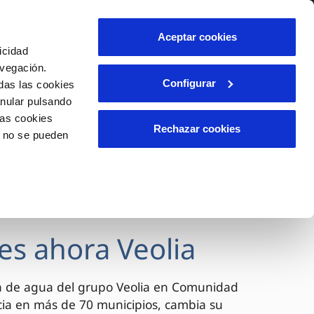
lidad
Ayuda
Contáctanos
Aceptar cookies
icidad
Área de clientes
avegación.
Configurar
das las cookies
anular pulsando
OS
INCIDENCIAS
las cookies
s
Comunica anomalías o posibles
Rechazar cookies
o no se pueden
fraudes
l
lio
Reclamaciones
es
es ahora Veolia
a de agua del grupo Veolia en Comunidad
cia en más de 70 municipios, cambia su