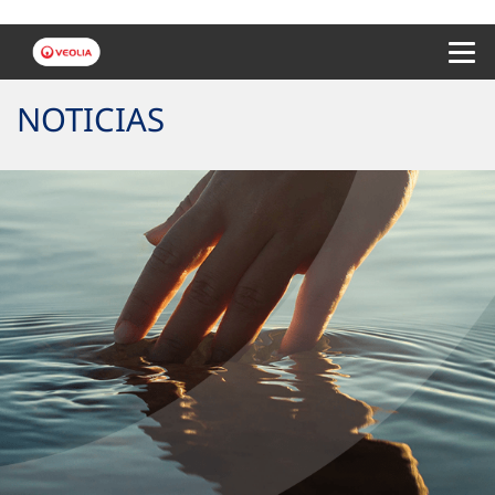
Menu 
NOTICIAS