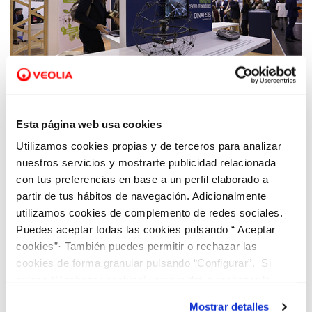
30 SEP 2019
Hidraqua presenta sus soluciones alineadas
Esta página web usa cookies
con los ODS de la ONU en la feria
Utilizamos cookies propias y de terceros para analizar
internacional para la gestión eficiente del
nuestros servicios y mostrarte publicidad relacionada
agua
con tus preferencias en base a un perfil elaborado a
partir de tus hábitos de navegación. Adicionalmente
utilizamos cookies de complemento de redes sociales.
Puedes aceptar todas las cookies pulsando “ Aceptar
cookies”· También puedes permitir o rechazar las
cookies de forma granular pulsando “Configurar”. Si
pulsas “Rechazar cookies”, equivaldrá a rechazar la
instalación de todas las cookies salvo las necesarias que
Mostrar detalles