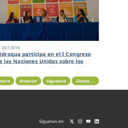
4 OCT 2019
idraqua participa en el I Congreso
e las Naciones Unidas sobre los
bjetivos de Desarrollo Sostenible en
alencia
imero
Anterior
Siguiente
Último →
Síguenos en: