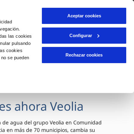
lidad
Ayuda
Contáctanos
Aceptar cookies
icidad
Área de clientes
avegación.
Configurar
das las cookies
anular pulsando
OS
INCIDENCIAS
las cookies
s
Comunica anomalías o posibles
Rechazar cookies
o no se pueden
fraudes
l
lio
Reclamaciones
es
es ahora Veolia
a de agua del grupo Veolia en Comunidad
cia en más de 70 municipios, cambia su