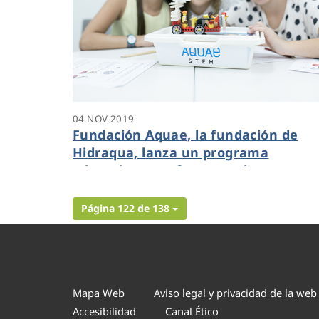
04 NOV 2019
Fundación Aquae, la fundación de
Hidraqua, lanza un programa
educativo para fomentar las
vocaciones STEM entre las niñas
Página 122 de 138
Mapa Web
Aviso legal y privacidad de la web
Accesibilidad
Canal Ético