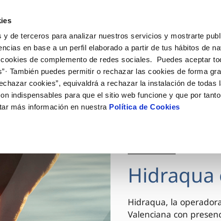
ES
VA
Actua
ies
 y de terceros para analizar nuestros servicios y mostrarte publ
Tu Servicio
Tu Agua
Conócenos
encias en base a un perfil elaborado a partir de tus hábitos de n
 cookies de complemento de redes sociales. Puedes aceptar to
s”· También puedes permitir o rechazar las cookies de forma gr
ÓN AL CLIENTE
AD
ROS COMPROMISOS
NTRATOS
COMPROMISO DE SERVICIO
CUIDADOS DEL AGUA
MODIFICACIÓN DE DAT
echazar cookies”, equivaldrá a rechazar la instalación de todas 
 de contacto
 calidad del agua
 personas
bio de titular
Carta de compromisos
Consejos de ahorro
Actualizar datos bancario
on indispensables para que el sitio web funcione y que por tant
via
el consumidor
medio ambiente
a de suministro
Customer Counsel (Defensa de
Actualizar datos de domici
tar más información en nuestra
Política de Cookies
cliente)
innovacion y digitalización
a de suministro
Actualizar datos personal
Normativa del servicio
 obras y afectaciones
icitud de Acometida
Arbitraje y mediación
03 DIC 2025
ación de fuga interior
umentación contratación
Programa CONTIGO
ntación e impresos
Hidraqua 
VER TODAS LAS GESTIONES
Hidraqua, la operador
Valenciana con presen