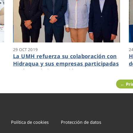
29 OCT 2019
2
La UMH refuerza su colaboración con
H
Hidraqua y sus empresas participadas
d
en áreas de innovación,
O
medioambiente y cultura
V
← Pr
Política de cookies
Protección de datos