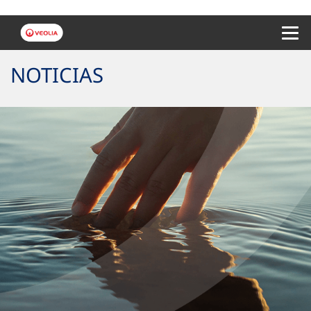
Menu 
NOTICIAS