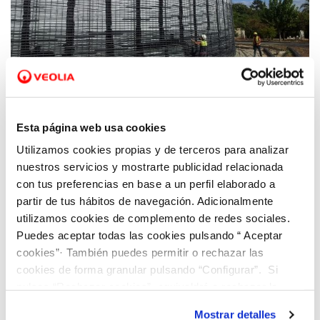
27 JUL 2021
Joaquín Marco: “La digitalización permite
Esta página web usa cookies
optimizar inversiones en instalaciones del
Utilizamos cookies propias y de terceros para analizar
ciclo integral del agua de forma responsable
nuestros servicios y mostrarte publicidad relacionada
y transparente”
con tus preferencias en base a un perfil elaborado a
partir de tus hábitos de navegación. Adicionalmente
utilizamos cookies de complemento de redes sociales.
Puedes aceptar todas las cookies pulsando “ Aceptar
cookies”· También puedes permitir o rechazar las
cookies de forma granular pulsando “Configurar”. Si
pulsas “Rechazar cookies”, equivaldrá a rechazar la
instalación de todas las cookies salvo las necesarias que
Mostrar detalles