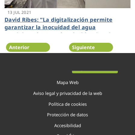
13 JUL 2021
David Ribes: “La digitalización permite
garantizar la inocuidad del agua
suministrada y resolver incidencias sin
afectar al consumidor”
Anterior
Siguiente
Página 82 de 138
Mapa Web
Aviso legal y privacidad de la web
Política de cookies
Protección de datos
Accesibilidad