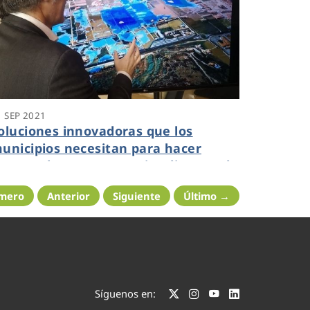
1 SEP 2021
oluciones innovadoras que los
unicipios necesitan para hacer
rente a las consecuencias directas de
a crisis climática
imero
Anterior
Siguiente
Último →
Síguenos en: