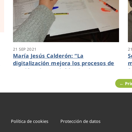
21 SEP 2021
2
María Jesús Calderón: “La
S
a
digitalización mejora los procesos de
m
gestión y lo seguirá haciendo para
f
responder a las necesidades que
l
← Pr
detectemos”
Política de cookies
Protección de datos