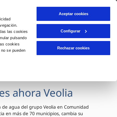
lidad
Ayuda
Contáctanos
Aceptar cookies
icidad
Área de clientes
avegación.
Configurar
das las cookies
anular pulsando
OS
INCIDENCIAS
las cookies
s
Comunica anomalías o posibles
Rechazar cookies
o no se pueden
fraudes
l
lio
Reclamaciones
es
es ahora Veolia
a de agua del grupo Veolia en Comunidad
cia en más de 70 municipios, cambia su