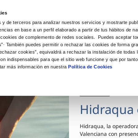
ES
VA
Actua
ies
 y de terceros para analizar nuestros servicios y mostrarte publ
Tu Servicio
Tu Agua
Conócenos
encias en base a un perfil elaborado a partir de tus hábitos de n
 cookies de complemento de redes sociales. Puedes aceptar to
s”· También puedes permitir o rechazar las cookies de forma gr
ÓN AL CLIENTE
AD
ROS COMPROMISOS
NTRATOS
COMPROMISO DE SERVICIO
CUIDADOS DEL AGUA
MODIFICACIÓN DE DAT
echazar cookies”, equivaldrá a rechazar la instalación de todas 
 de contacto
 calidad del agua
 personas
bio de titular
Carta de compromisos
Consejos de ahorro
Actualizar datos bancario
on indispensables para que el sitio web funcione y que por tant
via
el consumidor
medio ambiente
a de suministro
Customer Counsel (Defensa de
Actualizar datos de domici
tar más información en nuestra
Política de Cookies
cliente)
innovacion y digitalización
a de suministro
Actualizar datos personal
Normativa del servicio
 obras y afectaciones
icitud de Acometida
Arbitraje y mediación
03 DIC 2025
ación de fuga interior
umentación contratación
Programa CONTIGO
ntación e impresos
Hidraqua 
VER TODAS LAS GESTIONES
Hidraqua, la operador
Valenciana con presen