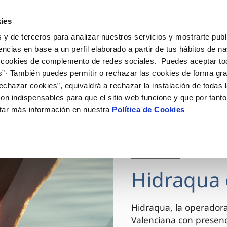
ES
VA
Actua
ies
 y de terceros para analizar nuestros servicios y mostrarte publ
Tu Servicio
Tu Agua
Conócenos
encias en base a un perfil elaborado a partir de tus hábitos de n
 cookies de complemento de redes sociales. Puedes aceptar to
s”· También puedes permitir o rechazar las cookies de forma gr
ÓN AL CLIENTE
AD
ROS COMPROMISOS
NTRATOS
COMPROMISO DE SERVICIO
CUIDADOS DEL AGUA
MODIFICACIÓN DE DAT
echazar cookies”, equivaldrá a rechazar la instalación de todas 
 de contacto
 calidad del agua
 personas
bio de titular
Carta de compromisos
Consejos de ahorro
Actualizar datos bancario
on indispensables para que el sitio web funcione y que por tant
via
el consumidor
medio ambiente
a de suministro
Customer Counsel (Defensa de
Actualizar datos de domici
tar más información en nuestra
Política de Cookies
cliente)
innovacion y digitalización
a de suministro
Actualizar datos personal
Normativa del servicio
 obras y afectaciones
icitud de Acometida
Arbitraje y mediación
03 DIC 2025
ación de fuga interior
umentación contratación
Programa CONTIGO
ntación e impresos
Hidraqua 
VER TODAS LAS GESTIONES
Hidraqua, la operador
Valenciana con presen