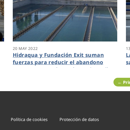
20 MAY 2022
1
Hidraqua y Fundación Exit suman
L
fuerzas para reducir el abandono
s
n
prematuro escolar y el paro juvenil
← Pr
Política de cookies
Protección de datos