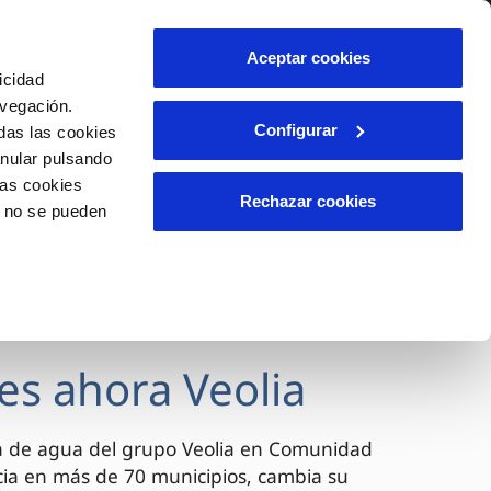
lidad
Ayuda
Contáctanos
Aceptar cookies
icidad
Área de clientes
avegación.
Configurar
das las cookies
anular pulsando
OS
INCIDENCIAS
las cookies
s
Comunica anomalías o posibles
Rechazar cookies
o no se pueden
fraudes
l
lio
Reclamaciones
es
es ahora Veolia
a de agua del grupo Veolia en Comunidad
cia en más de 70 municipios, cambia su