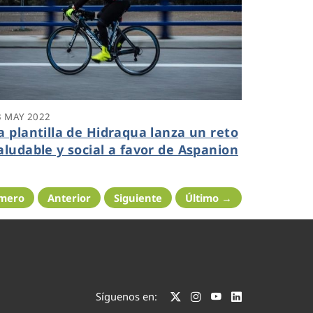
3 MAY 2022
a plantilla de Hidraqua lanza un reto
aludable y social a favor de Aspanion
imero
Anterior
Siguiente
Último →
Síguenos en: