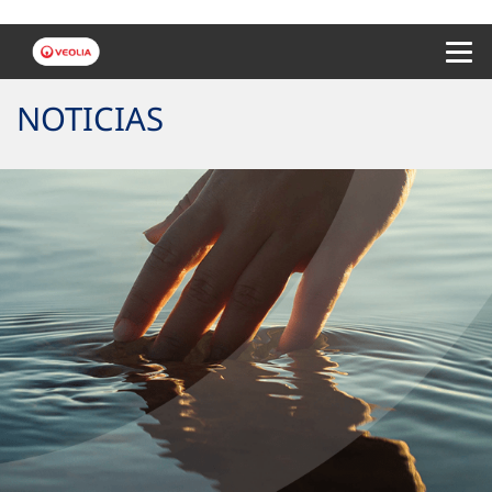
Menu 
NOTICIAS