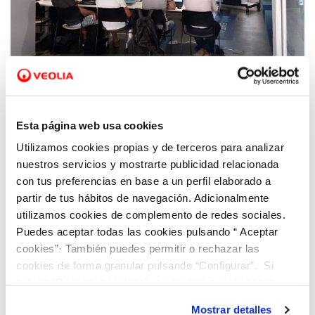
29 JUN 2022
Hidraqua y Dinapsis participan como jurado
Esta página web usa cookies
en la mayor competición de ecoideas del
Utilizamos cookies propias y de terceros para analizar
mundo
nuestros servicios y mostrarte publicidad relacionada
con tus preferencias en base a un perfil elaborado a
partir de tus hábitos de navegación. Adicionalmente
utilizamos cookies de complemento de redes sociales.
Puedes aceptar todas las cookies pulsando “ Aceptar
cookies”· También puedes permitir o rechazar las
cookies de forma granular pulsando “Configurar”. Si
pulsas “Rechazar cookies”, equivaldrá a rechazar la
instalación de todas las cookies salvo las necesarias que
Mostrar detalles