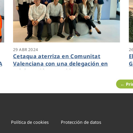
29 ABR 2024
2
Cetaqua aterriza en Comunitat
E
A
Valenciana con una delegación en
G
colaboración con Hidraqua
H
c
← Pr
N
Política de cookies
Protección de datos