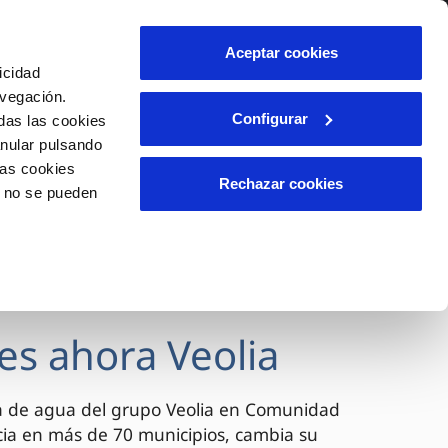
lidad
Ayuda
Contáctanos
Aceptar cookies
icidad
Área de clientes
avegación.
Configurar
das las cookies
anular pulsando
OS
INCIDENCIAS
las cookies
s
Comunica anomalías o posibles
Rechazar cookies
o no se pueden
fraudes
l
lio
Reclamaciones
es
es ahora Veolia
a de agua del grupo Veolia en Comunidad
cia en más de 70 municipios, cambia su