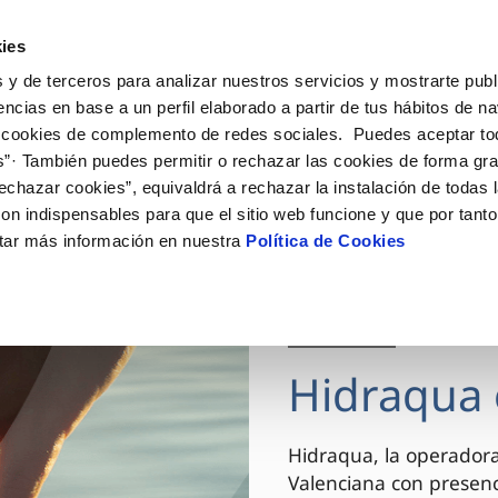
ES
VA
Actua
ies
 y de terceros para analizar nuestros servicios y mostrarte publ
Tu Servicio
Tu Agua
Conócenos
encias en base a un perfil elaborado a partir de tus hábitos de n
 cookies de complemento de redes sociales. Puedes aceptar to
s”· También puedes permitir o rechazar las cookies de forma gr
ÓN AL CLIENTE
AD
ROS COMPROMISOS
NTRATOS
COMPROMISO DE SERVICIO
CUIDADOS DEL AGUA
MODIFICACIÓN DE DAT
echazar cookies”, equivaldrá a rechazar la instalación de todas 
 de contacto
 calidad del agua
 personas
bio de titular
Carta de compromisos
Consejos de ahorro
Actualizar datos bancario
on indispensables para que el sitio web funcione y que por tant
via
el consumidor
medio ambiente
a de suministro
Customer Counsel (Defensa de
Actualizar datos de domici
tar más información en nuestra
Política de Cookies
cliente)
innovacion y digitalización
a de suministro
Actualizar datos personal
Normativa del servicio
 obras y afectaciones
icitud de Acometida
Arbitraje y mediación
03 DIC 2025
ación de fuga interior
umentación contratación
Programa CONTIGO
ntación e impresos
Hidraqua 
VER TODAS LAS GESTIONES
Hidraqua, la operador
Valenciana con presen