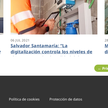
06 JUL 2021
2
Salvador Santamaría: “La
M
y
digitalización controla los niveles de
d
cloro y garantiza la calidad del agua
e
que llega a hogares, comercios y
d
← Pr
edificios públicos”
a
Política de cookies
Protección de datos