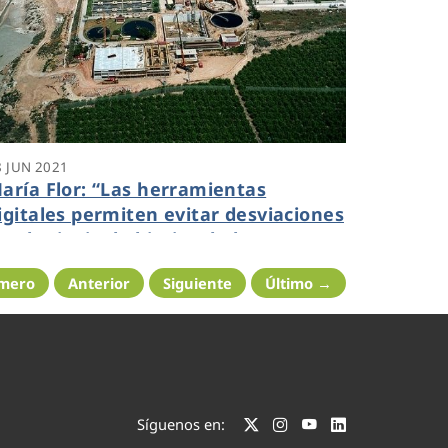
8 JUN 2021
aría Flor: “Las herramientas
igitales permiten evitar desviaciones
n el principal objetivo de la
epuración: el control de calidad del
imero
Anterior
Siguiente
Último →
gua”
Síguenos en: