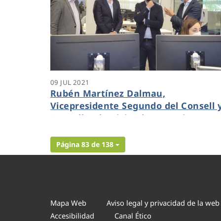
09 JUL 2021
Rubén Martínez Dalmau,
Vicepresidente Segundo del Consell 
Conseller de Vivienda y Arquitectura
Bioclimática visita el centro de
innovación Dinapsis de Benidorm
Página 83 de 138
Mapa Web
Aviso legal y privacidad de la web
Accesibilidad
Canal Ético