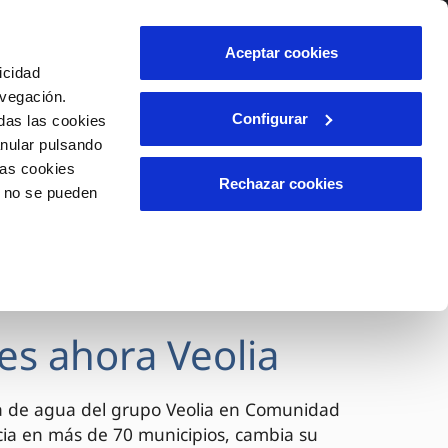
lidad
Ayuda
Contáctanos
Aceptar cookies
icidad
Área de clientes
avegación.
Configurar
das las cookies
anular pulsando
OS
INCIDENCIAS
las cookies
s
Comunica anomalías o posibles
Rechazar cookies
o no se pueden
fraudes
l
lio
Reclamaciones
es
es ahora Veolia
a de agua del grupo Veolia en Comunidad
cia en más de 70 municipios, cambia su