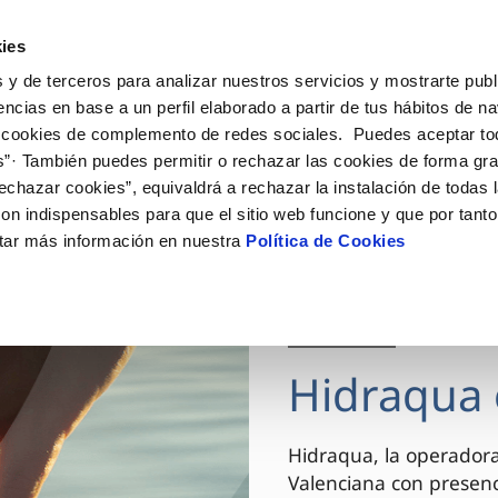
ES
VA
Actua
ies
 y de terceros para analizar nuestros servicios y mostrarte publ
Tu Servicio
Tu Agua
Conócenos
encias en base a un perfil elaborado a partir de tus hábitos de n
 cookies de complemento de redes sociales. Puedes aceptar to
s”· También puedes permitir o rechazar las cookies de forma gr
ÓN AL CLIENTE
AD
ROS COMPROMISOS
NTRATOS
COMPROMISO DE SERVICIO
CUIDADOS DEL AGUA
MODIFICACIÓN DE DAT
echazar cookies”, equivaldrá a rechazar la instalación de todas 
 de contacto
 calidad del agua
 personas
bio de titular
Carta de compromisos
Consejos de ahorro
Actualizar datos bancario
on indispensables para que el sitio web funcione y que por tant
via
el consumidor
medio ambiente
a de suministro
Customer Counsel (Defensa de
Actualizar datos de domici
tar más información en nuestra
Política de Cookies
cliente)
innovacion y digitalización
a de suministro
Actualizar datos personal
Normativa del servicio
 obras y afectaciones
icitud de Acometida
Arbitraje y mediación
03 DIC 2025
ación de fuga interior
umentación contratación
Programa CONTIGO
ntación e impresos
Hidraqua 
VER TODAS LAS GESTIONES
Hidraqua, la operador
Valenciana con presen