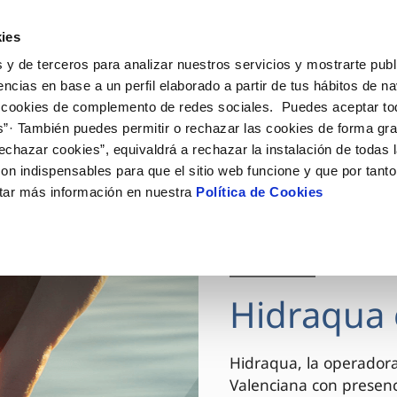
ES
VA
Actua
ies
 y de terceros para analizar nuestros servicios y mostrarte publ
Tu Servicio
Tu Agua
Conócenos
encias en base a un perfil elaborado a partir de tus hábitos de n
 cookies de complemento de redes sociales. Puedes aceptar to
s”· También puedes permitir o rechazar las cookies de forma gr
ÓN AL CLIENTE
AD
ROS COMPROMISOS
NTRATOS
COMPROMISO DE SERVICIO
CUIDADOS DEL AGUA
MODIFICACIÓN DE DAT
echazar cookies”, equivaldrá a rechazar la instalación de todas 
 de contacto
 calidad del agua
 personas
bio de titular
Carta de compromisos
Consejos de ahorro
Actualizar datos bancario
on indispensables para que el sitio web funcione y que por tant
via
el consumidor
medio ambiente
a de suministro
Customer Counsel (Defensa de
Actualizar datos de domici
tar más información en nuestra
Política de Cookies
cliente)
innovacion y digitalización
a de suministro
Actualizar datos personal
Normativa del servicio
 obras y afectaciones
icitud de Acometida
Arbitraje y mediación
03 DIC 2025
ación de fuga interior
umentación contratación
Programa CONTIGO
ntación e impresos
Hidraqua 
VER TODAS LAS GESTIONES
Hidraqua, la operador
Valenciana con presen