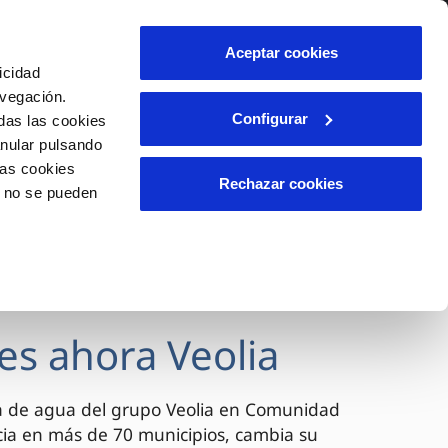
lidad
Ayuda
Contáctanos
Aceptar cookies
icidad
Área de clientes
avegación.
Configurar
das las cookies
anular pulsando
OS
INCIDENCIAS
las cookies
s
Comunica anomalías o posibles
Rechazar cookies
o no se pueden
fraudes
l
lio
Reclamaciones
es
es ahora Veolia
a de agua del grupo Veolia en Comunidad
cia en más de 70 municipios, cambia su