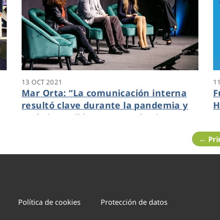
13 OCT 2021
1
Mar Orta: “La comunicación interna
F
resultó clave durante la pandemia y
H
sería imposible mantenerla si
C
Hidraqua no apostara por la
← Pr
transformación digital”
Política de cookies
Protección de datos