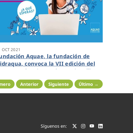
1 OCT 2021
undación Aquae, la fundación de
idraqua, convoca la VII edición del
oncurso de Microrrelatos Científicos
imero
Anterior
Siguiente
Último →
Síguenos en: