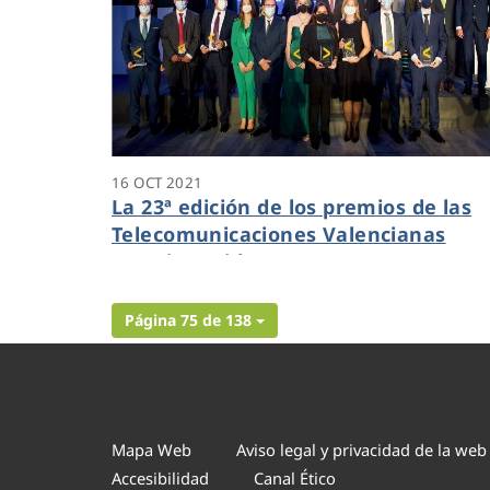
16 OCT 2021
La 23ª edición de los premios de las
Telecomunicaciones Valencianas
premia a Hidraqua como ‘Empresa
Relevante’ por el impulso y
dinamismo de las tecnologías
Página 75 de 138
digitales
Mapa Web
Aviso legal y privacidad de la web
Accesibilidad
Canal Ético