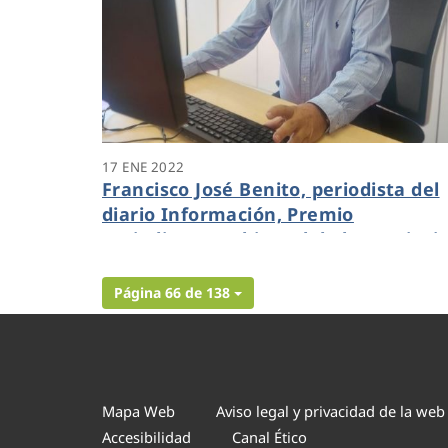
17 ENE 2022
Francisco José Benito, periodista del
diario Información, Premio
Periodismo Ambiental de la provinci
de Alicante 2021
Página 66 de 138
Mapa Web
Aviso legal y privacidad de la web
Accesibilidad
Canal Ético