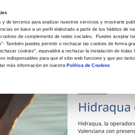
ES
VA
Actua
ies
 y de terceros para analizar nuestros servicios y mostrarte publ
Tu Servicio
Tu Agua
Conócenos
encias en base a un perfil elaborado a partir de tus hábitos de n
 cookies de complemento de redes sociales. Puedes aceptar to
s”· También puedes permitir o rechazar las cookies de forma gr
ÓN AL CLIENTE
AD
ROS COMPROMISOS
NTRATOS
COMPROMISO DE SERVICIO
CUIDADOS DEL AGUA
MODIFICACIÓN DE DAT
echazar cookies”, equivaldrá a rechazar la instalación de todas 
 de contacto
 calidad del agua
 personas
bio de titular
Carta de compromisos
Consejos de ahorro
Actualizar datos bancario
on indispensables para que el sitio web funcione y que por tant
via
el consumidor
medio ambiente
a de suministro
Customer Counsel (Defensa de
Actualizar datos de domici
tar más información en nuestra
Política de Cookies
cliente)
innovacion y digitalización
a de suministro
Actualizar datos personal
Normativa del servicio
 obras y afectaciones
icitud de Acometida
Arbitraje y mediación
03 DIC 2025
ación de fuga interior
umentación contratación
Programa CONTIGO
ntación e impresos
Hidraqua 
VER TODAS LAS GESTIONES
Hidraqua, la operador
Valenciana con presen