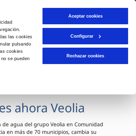
lidad
Ayuda
Contáctanos
Aceptar cookies
icidad
Área de clientes
avegación.
Configurar
das las cookies
anular pulsando
OS
INCIDENCIAS
las cookies
s
Comunica anomalías o posibles
Rechazar cookies
o no se pueden
fraudes
l
lio
Reclamaciones
es
es ahora Veolia
a de agua del grupo Veolia en Comunidad
cia en más de 70 municipios, cambia su