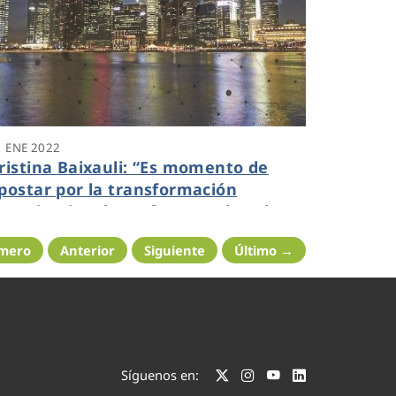
1 ENE 2022
ristina Baixauli: “Es momento de
postar por la transformación
rganizacional que fomente la cultura
orporativa y mejore la gestión
imero
Anterior
Siguiente
Último →
mpresarial”
Síguenos en: