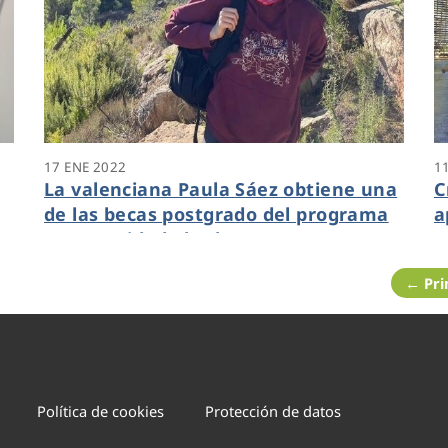
17 ENE 2022
1
La valenciana Paula Sáez obtiene una
C
de las becas postgrado del programa
a
a
‘Oportunidad al talento’
o
c
← Pr
e
Política de cookies
Protección de datos