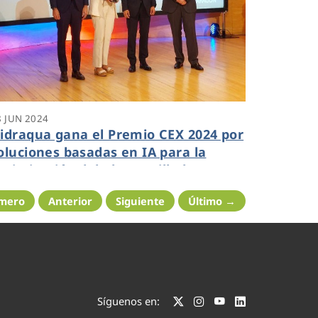
8 JUN 2024
idraqua gana el Premio CEX 2024 por
oluciones basadas en IA para la
ptimización del alcantarillado
imero
Anterior
Siguiente
Último →
Síguenos en: