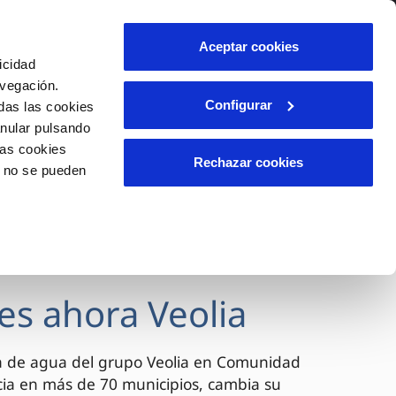
lidad
Ayuda
Contáctanos
Aceptar cookies
icidad
Área de clientes
avegación.
Configurar
das las cookies
anular pulsando
OS
INCIDENCIAS
las cookies
s
Comunica anomalías o posibles
Rechazar cookies
o no se pueden
fraudes
l
lio
Reclamaciones
es
es ahora Veolia
a de agua del grupo Veolia en Comunidad
cia en más de 70 municipios, cambia su