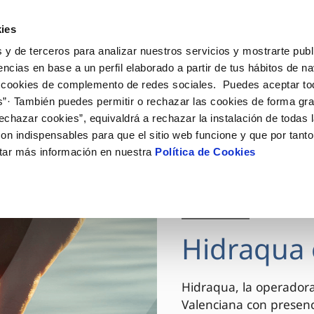
ES
VA
Actua
ies
 y de terceros para analizar nuestros servicios y mostrarte publ
Tu Servicio
Tu Agua
Conócenos
encias en base a un perfil elaborado a partir de tus hábitos de n
 cookies de complemento de redes sociales. Puedes aceptar to
s”· También puedes permitir o rechazar las cookies de forma gr
ÓN AL CLIENTE
AD
ROS COMPROMISOS
NTRATOS
COMPROMISO DE SERVICIO
CUIDADOS DEL AGUA
MODIFICACIÓN DE DAT
echazar cookies”, equivaldrá a rechazar la instalación de todas 
 de contacto
 calidad del agua
 personas
bio de titular
Carta de compromisos
Consejos de ahorro
Actualizar datos bancario
on indispensables para que el sitio web funcione y que por tant
via
el consumidor
medio ambiente
a de suministro
Customer Counsel (Defensa de
Actualizar datos de domici
tar más información en nuestra
Política de Cookies
cliente)
innovacion y digitalización
a de suministro
Actualizar datos personal
Normativa del servicio
 obras y afectaciones
icitud de Acometida
Arbitraje y mediación
03 DIC 2025
ación de fuga interior
umentación contratación
Programa CONTIGO
ntación e impresos
Hidraqua 
VER TODAS LAS GESTIONES
Hidraqua, la operador
Valenciana con presen