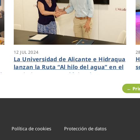
12 JUL 2024
2
La Universidad de Alicante e Hidraqua
H
lanzan la Ruta “Al hilo del agua” en el
s
l
Yacimiento Arqueológico de La
o
Alcudia-UA
← Pr
Política de cookies
Protección de datos