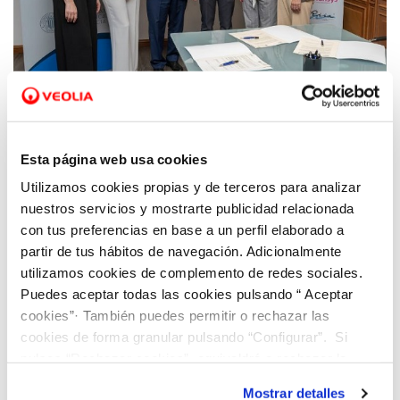
13 JUN 2022
Hidraqua se adhiere a la Cátedra del
Esta página web usa cookies
Consejo Social de la UPV para potenciar el
Utilizamos cookies propias y de terceros para analizar
talento tecnológico femenino
nuestros servicios y mostrarte publicidad relacionada
con tus preferencias en base a un perfil elaborado a
partir de tus hábitos de navegación. Adicionalmente
utilizamos cookies de complemento de redes sociales.
Puedes aceptar todas las cookies pulsando “ Aceptar
cookies”· También puedes permitir o rechazar las
cookies de forma granular pulsando “Configurar”. Si
pulsas “Rechazar cookies”, equivaldrá a rechazar la
instalación de todas las cookies salvo las necesarias que
Mostrar detalles