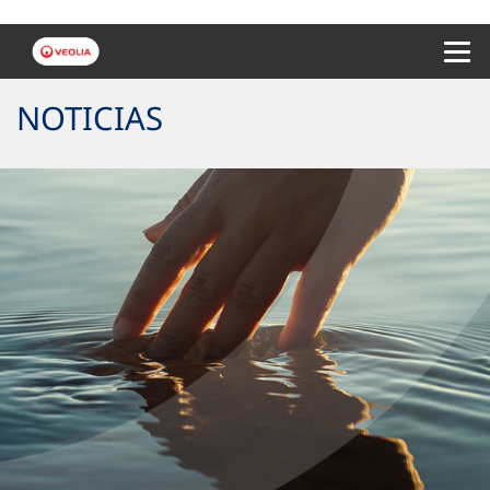
Menu 
NOTICIAS