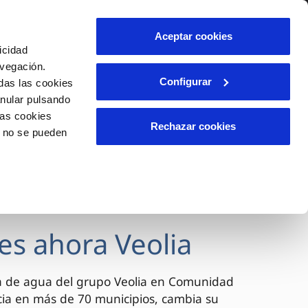
lidad
Ayuda
Contáctanos
Aceptar cookies
icidad
Área de clientes
avegación.
Configurar
das las cookies
anular pulsando
OS
INCIDENCIAS
las cookies
s
Comunica anomalías o posibles
Rechazar cookies
o no se pueden
fraudes
l
lio
Reclamaciones
es
es ahora Veolia
a de agua del grupo Veolia en Comunidad
cia en más de 70 municipios, cambia su