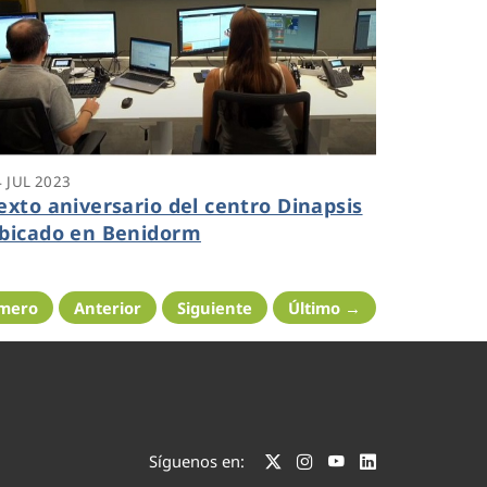
4 JUL 2023
exto aniversario del centro Dinapsis
bicado en Benidorm
imero
Anterior
Siguiente
Último →
Síguenos en: