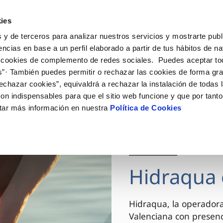
ES
VA
Actua
ies
 y de terceros para analizar nuestros servicios y mostrarte publ
Tu Servicio
Tu Agua
Conócenos
encias en base a un perfil elaborado a partir de tus hábitos de n
 cookies de complemento de redes sociales. Puedes aceptar to
s”· También puedes permitir o rechazar las cookies de forma gr
ÓN AL CLIENTE
AD
ROS COMPROMISOS
NTRATOS
COMPROMISO DE SERVICIO
CUIDADOS DEL AGUA
MODIFICACIÓN DE DAT
echazar cookies”, equivaldrá a rechazar la instalación de todas 
 de contacto
 calidad del agua
 personas
bio de titular
Carta de compromisos
Consejos de ahorro
Actualizar datos bancario
on indispensables para que el sitio web funcione y que por tant
via
el consumidor
medio ambiente
a de suministro
Customer Counsel (Defensa de
Actualizar datos de domici
tar más información en nuestra
Política de Cookies
cliente)
innovacion y digitalización
a de suministro
Actualizar datos personal
Normativa del servicio
 obras y afectaciones
icitud de Acometida
Arbitraje y mediación
03 DIC 2025
ación de fuga interior
umentación contratación
Programa CONTIGO
ntación e impresos
Hidraqua 
VER TODAS LAS GESTIONES
Hidraqua, la operador
Valenciana con presen