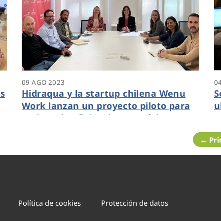
09 AGO 2023
0
as
Hidraqua y la startup chilena Wenu
S
Work lanzan un proyecto piloto para
u
mejorar la eficiencia energética en
plantas potabilizadoras valencianas
← Pr
Política de cookies
Protección de datos