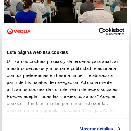
25 OCT 2024
Dinapsis anuncia la cuarta edición de su
Esta página web usa cookies
Open Challenge para start-ups tecnológicas
Utilizamos cookies propias y de terceros para analizar
nuestros servicios y mostrarte publicidad relacionada
con tus preferencias en base a un perfil elaborado a
partir de tus hábitos de navegación. Adicionalmente
utilizamos cookies de complemento de redes sociales.
Puedes aceptar todas las cookies pulsando “ Aceptar
cookies”· También puedes permitir o rechazar las
cookies de forma granular pulsando “Configurar”. Si
pulsas “Rechazar cookies”, equivaldrá a rechazar la
instalación de todas las cookies salvo las necesarias que
Mostrar detalles