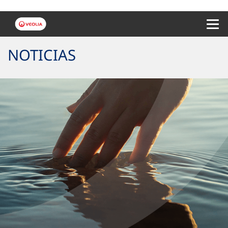
Menu 
NOTICIAS