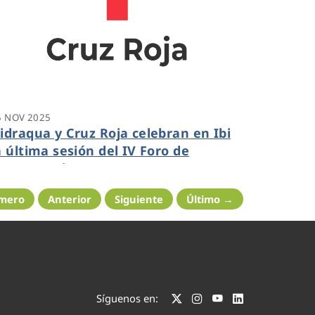
5 NOV 2025
idraqua y Cruz Roja celebran en Ibi
a última sesión del IV Foro de
mpresas de 2025
imero
Anterior
Siguiente
Último →
Síguenos en: