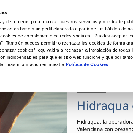
ES
VA
Actua
ies
 y de terceros para analizar nuestros servicios y mostrarte publ
Tu Servicio
Tu Agua
Conócenos
encias en base a un perfil elaborado a partir de tus hábitos de n
 cookies de complemento de redes sociales. Puedes aceptar to
s”· También puedes permitir o rechazar las cookies de forma gr
ÓN AL CLIENTE
AD
ROS COMPROMISOS
NTRATOS
COMPROMISO DE SERVICIO
CUIDADOS DEL AGUA
MODIFICACIÓN DE DAT
echazar cookies”, equivaldrá a rechazar la instalación de todas 
 de contacto
 calidad del agua
 personas
bio de titular
Carta de compromisos
Consejos de ahorro
Actualizar datos bancario
on indispensables para que el sitio web funcione y que por tant
via
el consumidor
medio ambiente
a de suministro
Customer Counsel (Defensa de
Actualizar datos de domici
tar más información en nuestra
Política de Cookies
cliente)
innovacion y digitalización
a de suministro
Actualizar datos personal
Normativa del servicio
 obras y afectaciones
icitud de Acometida
Arbitraje y mediación
03 DIC 2025
ación de fuga interior
umentación contratación
Programa CONTIGO
ntación e impresos
Hidraqua 
VER TODAS LAS GESTIONES
Hidraqua, la operador
Valenciana con presen