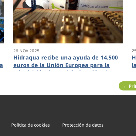
26 NOV 2025
2
Hidraqua recibe una ayuda de 14.500
H
 a
euros de la Unión Europea para la
l
s
adquisición de 5 vehículos eléctricos
E
← Pr
Política de cookies
Protección de datos