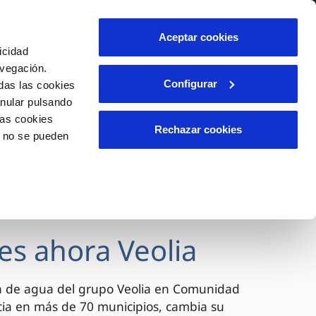
lidad
Ayuda
Contáctanos
Aceptar cookies
icidad
Área de clientes
avegación.
Configurar
das las cookies
anular pulsando
OS
INCIDENCIAS
las cookies
s
Comunica anomalías o posibles
Rechazar cookies
o no se pueden
fraudes
l
lio
Reclamaciones
es
es ahora Veolia
a de agua del grupo Veolia en Comunidad
cia en más de 70 municipios, cambia su