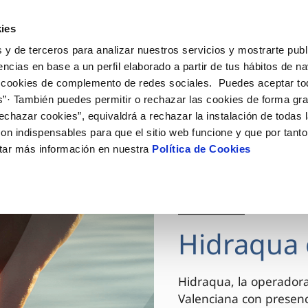
ES
VA
Actua
ies
 y de terceros para analizar nuestros servicios y mostrarte publ
Tu Servicio
Tu Agua
Conócenos
encias en base a un perfil elaborado a partir de tus hábitos de n
 cookies de complemento de redes sociales. Puedes aceptar to
s”· También puedes permitir o rechazar las cookies de forma gr
ÓN AL CLIENTE
AD
ROS COMPROMISOS
NTRATOS
COMPROMISO DE SERVICIO
CUIDADOS DEL AGUA
MODIFICACIÓN DE DAT
echazar cookies”, equivaldrá a rechazar la instalación de todas 
 de contacto
 calidad del agua
 personas
bio de titular
Carta de compromisos
Consejos de ahorro
Actualizar datos bancario
on indispensables para que el sitio web funcione y que por tant
via
el consumidor
medio ambiente
a de suministro
Customer Counsel (Defensa de
Actualizar datos de domici
tar más información en nuestra
Política de Cookies
cliente)
innovacion y digitalización
a de suministro
Actualizar datos personal
Normativa del servicio
 obras y afectaciones
icitud de Acometida
Arbitraje y mediación
03 DIC 2025
ación de fuga interior
umentación contratación
Programa CONTIGO
ntación e impresos
Hidraqua 
VER TODAS LAS GESTIONES
Hidraqua, la operador
Valenciana con presen