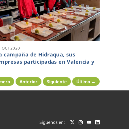
6 OCT 2020
a campaña de Hidraqua, sus
mpresas participadas en Valencia y
ruz Roja alcanza las 6.520 altas
uevas en el ‘Área de clientes’ de la
imero
Anterior
Siguiente
Último →
ágina web
Síguenos en: