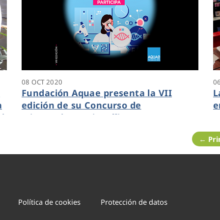
08 OCT 2020
0
s
Fundación Aquae presenta la VII
L
a
edición de su Concurso de
e
l
Microrrelatos Científicos
C
n
← Pr
p
Política de cookies
Protección de datos