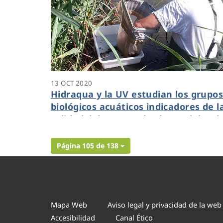
13 OCT 2020
Hidraqua y la UV estudian los grupo
biológicos acuáticos indicadores de l
calidad del agua en los humedales de
Tancat de l'Illa y Tancat de Milia
Página 105 de 138
Mapa Web
Aviso legal y privacidad de la web
Accesibilidad
Canal Ético