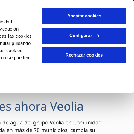
lidad
Ayuda
Contáctanos
Aceptar cookies
icidad
Área de clientes
avegación.
Configurar
das las cookies
anular pulsando
OS
INCIDENCIAS
las cookies
s
Comunica anomalías o posibles
Rechazar cookies
o no se pueden
fraudes
l
lio
Reclamaciones
es
es ahora Veolia
a de agua del grupo Veolia en Comunidad
cia en más de 70 municipios, cambia su