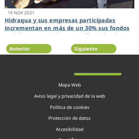
19 NOV 2021
Hidraqua y sus empresas participadas
incrementan en más de un 30% sus fondos
sociales para ayudar a aquellos colectivos
más afectados por la crisis económica
Anterior
Siguiente
provocada por la pandemia
Página 70 de 138
Mapa Web
Aviso legal y privacidad de la web
Política de cookies
Protección de datos
Accesibilidad