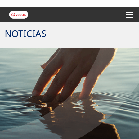
Menu 
NOTICIAS