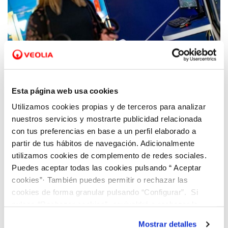
25 NOV 2021
Hidraqua presenta en Valencia sus
Esta página web usa cookies
soluciones digitales a través de Dinapsis
Utilizamos cookies propias y de terceros para analizar
durante el I Congreso de Ciudades
nuestros servicios y mostrarte publicidad relacionada
Inteligentes
con tus preferencias en base a un perfil elaborado a
partir de tus hábitos de navegación. Adicionalmente
utilizamos cookies de complemento de redes sociales.
Puedes aceptar todas las cookies pulsando “ Aceptar
cookies”· También puedes permitir o rechazar las
cookies de forma granular pulsando “Configurar”. Si
pulsas “Rechazar cookies”, equivaldrá a rechazar la
instalación de todas las cookies salvo las necesarias que
Mostrar detalles