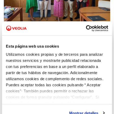
23 JUL 2026
La Universidad de Alicante y Veolia en la
Esta página web usa cookies
Comunitat Valenciana renuevan su
Utilizamos cookies propias y de terceros para analizar
convenio destinado a impulsar la
nuestros servicios y mostrarte publicidad relacionada
accesibilidad de la programación cultural
con tus preferencias en base a un perfil elaborado a
universitaria
partir de tus hábitos de navegación. Adicionalmente
utilizamos cookies de complemento de redes sociales.
Puedes aceptar todas las cookies pulsando “ Aceptar
cookies”· También puedes permitir o rechazar las
cookies de forma granular pulsando “Configurar”. Si
pulsas “Rechazar cookies”, equivaldrá a rechazar la
instalación de todas las cookies salvo las necesarias que
Mostrar detalles