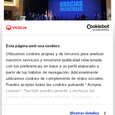
20 MAR 2022
El Ayuntamiento de Ibi reconoce a Hidraqua
Esta página web usa cookies
por su labor frente a la pandemia
Utilizamos cookies propias y de terceros para analizar
nuestros servicios y mostrarte publicidad relacionada
con tus preferencias en base a un perfil elaborado a
partir de tus hábitos de navegación. Adicionalmente
utilizamos cookies de complemento de redes sociales.
Puedes aceptar todas las cookies pulsando “ Aceptar
cookies”· También puedes permitir o rechazar las
cookies de forma granular pulsando “Configurar”. Si
pulsas “Rechazar cookies”, equivaldrá a rechazar la
instalación de todas las cookies salvo las necesarias que
Mostrar detalles