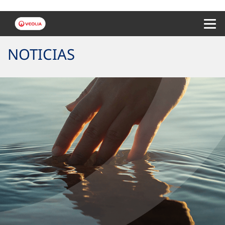
Menu 
NOTICIAS