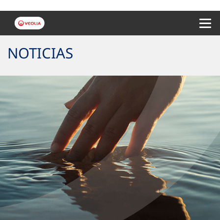
Menu 
NOTICIAS