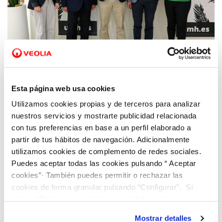
06 JUL 2022
La UMH e Hidraqua firman un convenio
Esta página web usa cookies
para la promoción de proyectos
Utilizamos cookies propias y de terceros para analizar
tecnológicos, educativos y de investigación
nuestros servicios y mostrarte publicidad relacionada
con tus preferencias en base a un perfil elaborado a
partir de tus hábitos de navegación. Adicionalmente
utilizamos cookies de complemento de redes sociales.
Puedes aceptar todas las cookies pulsando “ Aceptar
cookies”· También puedes permitir o rechazar las
cookies de forma granular pulsando “Configurar”. Si
pulsas “Rechazar cookies”, equivaldrá a rechazar la
instalación de todas las cookies salvo las necesarias que
Mostrar detalles