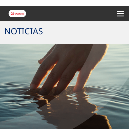
Menu 
NOTICIAS