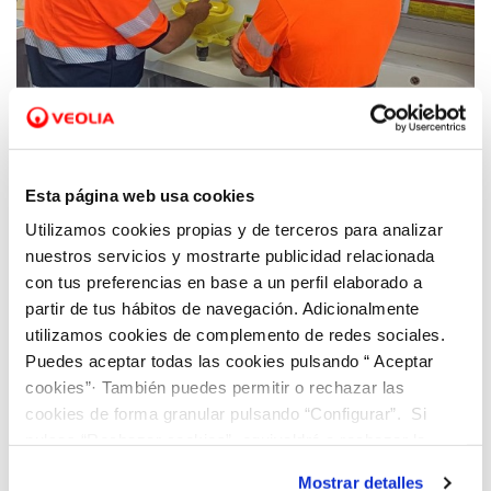
11 DIC 2023
Hidraqua impulsa oportunidades de empleo
Esta página web usa cookies
a través de la Formación Profesional Dual
Utilizamos cookies propias y de terceros para analizar
en la Comunitat Valenciana
nuestros servicios y mostrarte publicidad relacionada
con tus preferencias en base a un perfil elaborado a
partir de tus hábitos de navegación. Adicionalmente
utilizamos cookies de complemento de redes sociales.
Puedes aceptar todas las cookies pulsando “ Aceptar
cookies”· También puedes permitir o rechazar las
cookies de forma granular pulsando “Configurar”. Si
pulsas “Rechazar cookies”, equivaldrá a rechazar la
instalación de todas las cookies salvo las necesarias que
Mostrar detalles