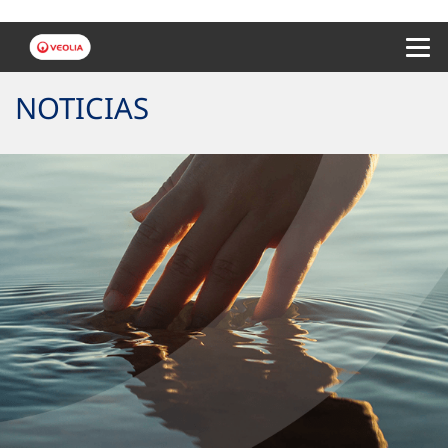
Menu 
NOTICIAS