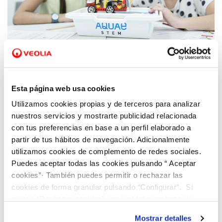
04 NOV 2019
Fundación Aquae, la fundación de Hidraqua,
Esta página web usa cookies
lanza un programa educativo para
Utilizamos cookies propias y de terceros para analizar
fomentar las vocaciones STEM entre las
nuestros servicios y mostrarte publicidad relacionada
niñas
con tus preferencias en base a un perfil elaborado a
partir de tus hábitos de navegación. Adicionalmente
utilizamos cookies de complemento de redes sociales.
Puedes aceptar todas las cookies pulsando “ Aceptar
cookies”· También puedes permitir o rechazar las
cookies de forma granular pulsando “Configurar”. Si
pulsas “Rechazar cookies”, equivaldrá a rechazar la
instalación de todas las cookies salvo las necesarias que
Mostrar detalles