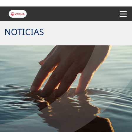
Menu 
NOTICIAS