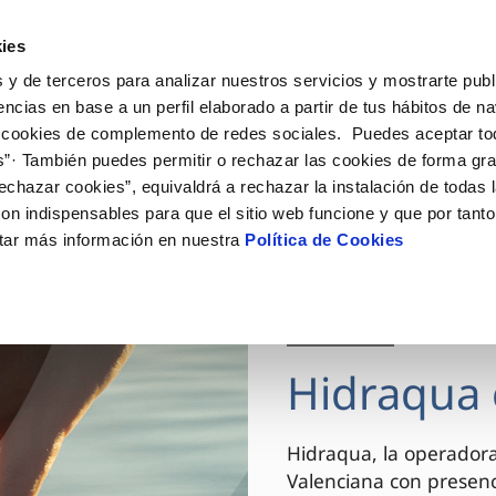
ES
VA
Actua
ies
 y de terceros para analizar nuestros servicios y mostrarte publ
Tu Servicio
Tu Agua
Conócenos
encias en base a un perfil elaborado a partir de tus hábitos de n
 cookies de complemento de redes sociales. Puedes aceptar to
s”· También puedes permitir o rechazar las cookies de forma gr
ÓN AL CLIENTE
AD
ROS COMPROMISOS
NTRATOS
COMPROMISO DE SERVICIO
CUIDADOS DEL AGUA
MODIFICACIÓN DE DAT
echazar cookies”, equivaldrá a rechazar la instalación de todas 
 de contacto
 calidad del agua
 personas
bio de titular
Carta de compromisos
Consejos de ahorro
Actualizar datos bancario
on indispensables para que el sitio web funcione y que por tant
via
el consumidor
medio ambiente
a de suministro
Customer Counsel (Defensa de
Actualizar datos de domici
tar más información en nuestra
Política de Cookies
cliente)
innovacion y digitalización
a de suministro
Actualizar datos personal
Normativa del servicio
 obras y afectaciones
icitud de Acometida
Arbitraje y mediación
03 DIC 2025
ación de fuga interior
umentación contratación
Programa CONTIGO
ntación e impresos
Hidraqua 
VER TODAS LAS GESTIONES
Hidraqua, la operador
Valenciana con presen