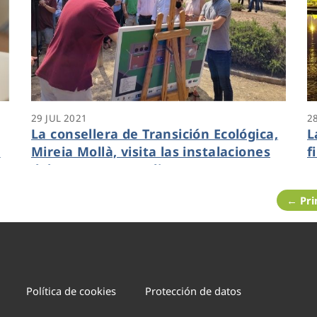
29 JUL 2021
2
La consellera de Transición Ecológica,
L
o
Mireia Mollà, visita las instalaciones
f
del Proyecto Guardian
a
c
← Pr
u
Política de cookies
Protección de datos