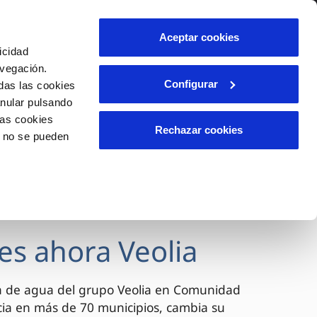
lidad
Ayuda
Contáctanos
Aceptar cookies
icidad
Área de clientes
avegación.
Configurar
das las cookies
anular pulsando
OS
INCIDENCIAS
las cookies
s
Comunica anomalías o posibles
Rechazar cookies
o no se pueden
fraudes
l
lio
Reclamaciones
es
es ahora Veolia
a de agua del grupo Veolia en Comunidad
cia en más de 70 municipios, cambia su