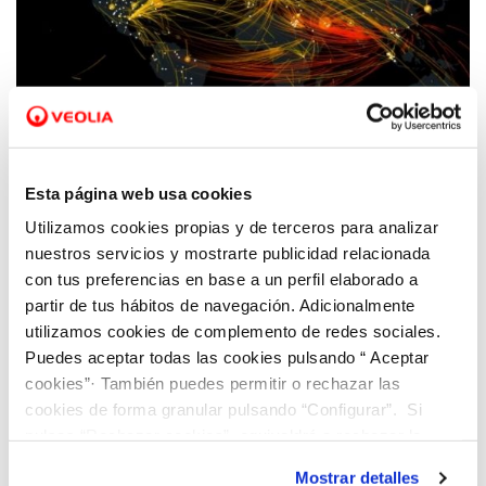
26 OCT 2021
Fran Moragues: “Análisis y formación son
Esta página web usa cookies
claves para avanzar en ciberseguridad”
Utilizamos cookies propias y de terceros para analizar
nuestros servicios y mostrarte publicidad relacionada
con tus preferencias en base a un perfil elaborado a
partir de tus hábitos de navegación. Adicionalmente
utilizamos cookies de complemento de redes sociales.
Puedes aceptar todas las cookies pulsando “ Aceptar
cookies”· También puedes permitir o rechazar las
cookies de forma granular pulsando “Configurar”. Si
pulsas “Rechazar cookies”, equivaldrá a rechazar la
instalación de todas las cookies salvo las necesarias que
Mostrar detalles