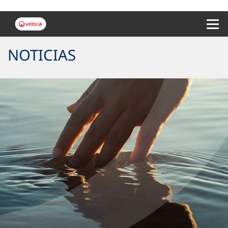
Menu 
NOTICIAS