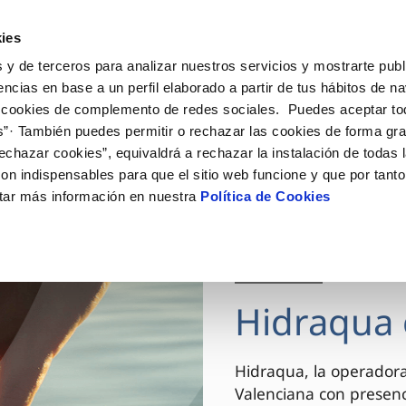
ES
VA
Actua
ies
 y de terceros para analizar nuestros servicios y mostrarte publ
Tu Servicio
Tu Agua
Conócenos
encias en base a un perfil elaborado a partir de tus hábitos de n
 cookies de complemento de redes sociales. Puedes aceptar to
s”· También puedes permitir o rechazar las cookies de forma gr
ÓN AL CLIENTE
AD
ROS COMPROMISOS
NTRATOS
COMPROMISO DE SERVICIO
CUIDADOS DEL AGUA
MODIFICACIÓN DE DAT
echazar cookies”, equivaldrá a rechazar la instalación de todas 
 de contacto
 calidad del agua
 personas
bio de titular
Carta de compromisos
Consejos de ahorro
Actualizar datos bancario
on indispensables para que el sitio web funcione y que por tant
via
el consumidor
medio ambiente
a de suministro
Customer Counsel (Defensa de
Actualizar datos de domici
tar más información en nuestra
Política de Cookies
cliente)
innovacion y digitalización
a de suministro
Actualizar datos personal
Normativa del servicio
 obras y afectaciones
icitud de Acometida
Arbitraje y mediación
03 DIC 2025
ación de fuga interior
umentación contratación
Programa CONTIGO
ntación e impresos
Hidraqua 
VER TODAS LAS GESTIONES
Hidraqua, la operador
Valenciana con presen