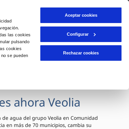
lidad
Ayuda
Contáctanos
Aceptar cookies
icidad
Área de clientes
avegación.
Configurar
das las cookies
anular pulsando
OS
INCIDENCIAS
las cookies
s
Comunica anomalías o posibles
Rechazar cookies
o no se pueden
fraudes
l
lio
Reclamaciones
es
es ahora Veolia
a de agua del grupo Veolia en Comunidad
cia en más de 70 municipios, cambia su