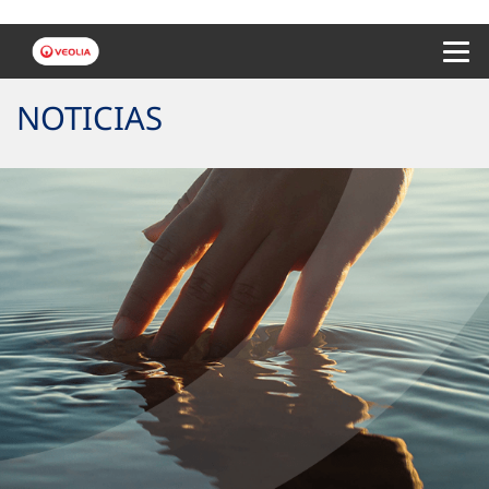
Menu 
NOTICIAS