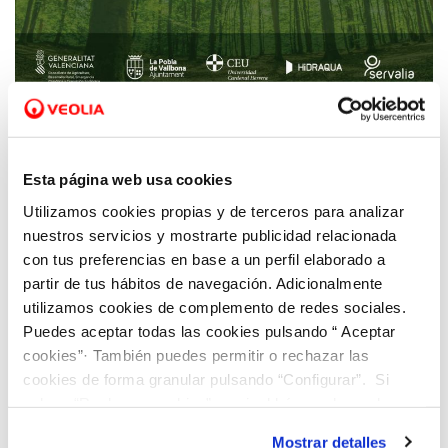
23 FEB 2023
Universitarios de 25 nacionalidades
Esta página web usa cookies
participan en una jornada de reforestación
Utilizamos cookies propias y de terceros para analizar
en la Pobla de Vallbona
nuestros servicios y mostrarte publicidad relacionada
con tus preferencias en base a un perfil elaborado a
partir de tus hábitos de navegación. Adicionalmente
utilizamos cookies de complemento de redes sociales.
Puedes aceptar todas las cookies pulsando “ Aceptar
cookies”· También puedes permitir o rechazar las
cookies de forma granular pulsando “Configurar”. Si
pulsas “Rechazar cookies”, equivaldrá a rechazar la
instalación de todas las cookies salvo las necesarias que
Mostrar detalles