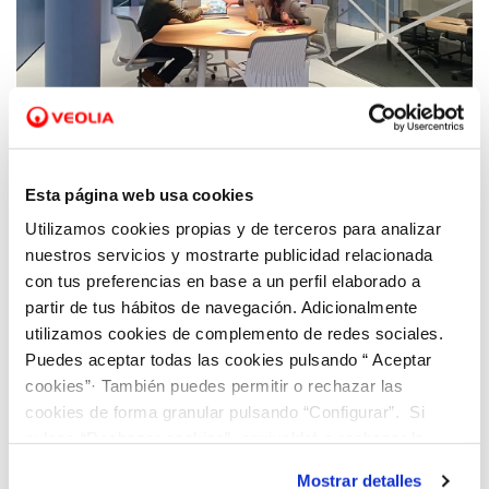
23 ENE 2024
Los hubs de innovación de Hidraqua en la
Esta página web usa cookies
Comunitat Valenciana presentan en FITUR
Utilizamos cookies propias y de terceros para analizar
sus modelos de gestión para un turismo
nuestros servicios y mostrarte publicidad relacionada
sostenible
con tus preferencias en base a un perfil elaborado a
partir de tus hábitos de navegación. Adicionalmente
utilizamos cookies de complemento de redes sociales.
Puedes aceptar todas las cookies pulsando “ Aceptar
cookies”· También puedes permitir o rechazar las
cookies de forma granular pulsando “Configurar”. Si
pulsas “Rechazar cookies”, equivaldrá a rechazar la
instalación de todas las cookies salvo las necesarias que
Mostrar detalles