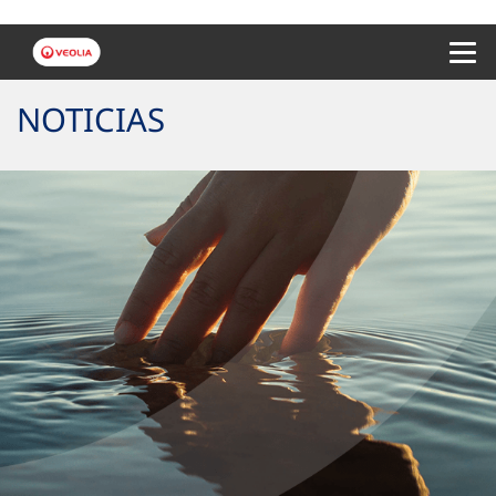
Menu 
NOTICIAS