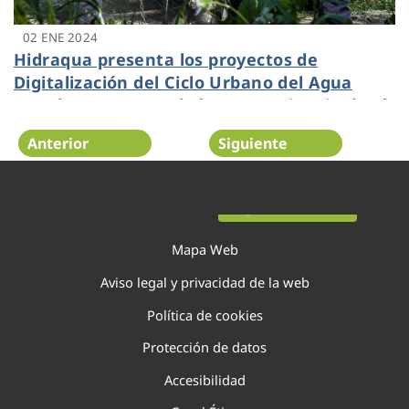
02 ENE 2024
Hidraqua presenta los proyectos de
Digitalización del Ciclo Urbano del Agua
para las comarcas de la Vega Baja, Vinalopó
y L’Alacantí
Anterior
Siguiente
Página 32 de 138
Mapa Web
Aviso legal y privacidad de la web
Política de cookies
Protección de datos
Accesibilidad