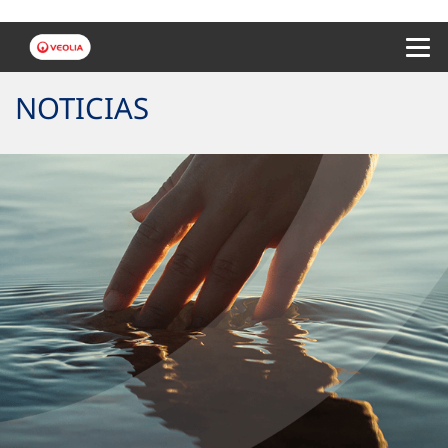
Menu 
NOTICIAS