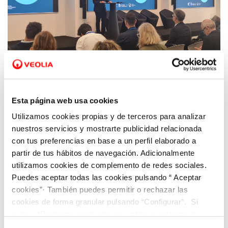
12 AGO 2024
Esta página web usa cookies
El Proyecto europeo HORIZON CircSyst inicia
la búsqueda de soluciones circulares en el
Utilizamos cookies propias y de terceros para analizar
ámbito del agua regenerada
nuestros servicios y mostrarte publicidad relacionada
con tus preferencias en base a un perfil elaborado a
partir de tus hábitos de navegación. Adicionalmente
utilizamos cookies de complemento de redes sociales.
Puedes aceptar todas las cookies pulsando “ Aceptar
cookies”· También puedes permitir o rechazar las
cookies de forma granular pulsando “Configurar”. Si
pulsas “Rechazar cookies”, equivaldrá a rechazar la
instalación de todas las cookies salvo las necesarias que