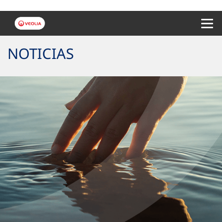
Menu 
NOTICIAS