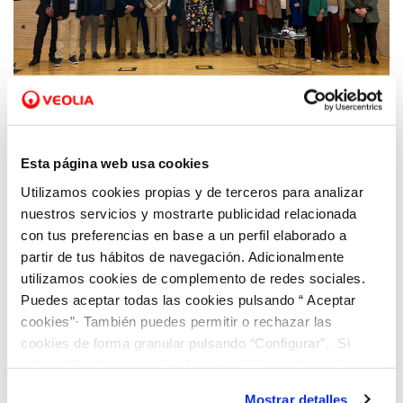
06 MAR 2025
Hidraqua y Cruz Roja presentan las
Esta página web usa cookies
conclusiones del III Foro de Empresas que
Utilizamos cookies propias y de terceros para analizar
inciden en la necesidad de reforzar la
nuestros servicios y mostrarte publicidad relacionada
colaboración entre el sector público y
con tus preferencias en base a un perfil elaborado a
privado
partir de tus hábitos de navegación. Adicionalmente
utilizamos cookies de complemento de redes sociales.
Puedes aceptar todas las cookies pulsando “ Aceptar
cookies”· También puedes permitir o rechazar las
cookies de forma granular pulsando “Configurar”. Si
pulsas “Rechazar cookies”, equivaldrá a rechazar la
instalación de todas las cookies salvo las necesarias que
Mostrar detalles