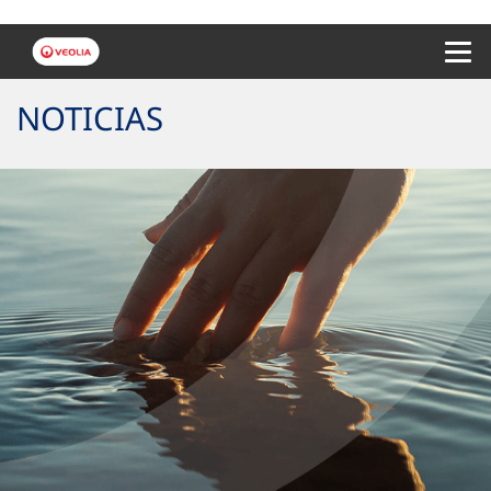
Menu 
NOTICIAS