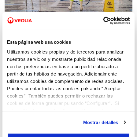
06 ABR 2026
Veolia refuerza su apuesta por la economía
Esta página web usa cookies
circular con el desarrollo de una red de agua
Utilizamos cookies propias y de terceros para analizar
regenerada en Benidorm
nuestros servicios y mostrarte publicidad relacionada
con tus preferencias en base a un perfil elaborado a
partir de tus hábitos de navegación. Adicionalmente
utilizamos cookies de complemento de redes sociales.
Puedes aceptar todas las cookies pulsando “ Aceptar
cookies”· También puedes permitir o rechazar las
cookies de forma granular pulsando “Configurar”. Si
pulsas “Rechazar cookies”, equivaldrá a rechazar la
instalación de todas las cookies salvo las necesarias que
Mostrar detalles
son indispensables para que el sitio web funcione y que
por tanto no se pueden desactivar. Puedes consultar